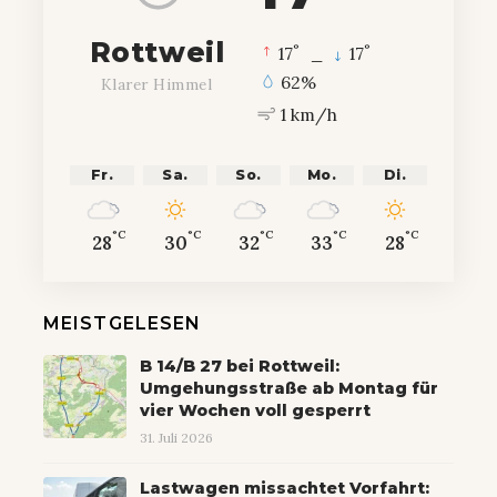
Rottweil
°
°
17
_
17
62%
Klarer Himmel
1 km/h
Fr.
Sa.
So.
Mo.
Di.
°C
°C
°C
°C
°C
28
30
32
33
28
MEISTGELESEN
B 14/B 27 bei Rottweil:
Umgehungsstraße ab Montag für
vier Wochen voll gesperrt
31. Juli 2026
Lastwagen missachtet Vorfahrt: