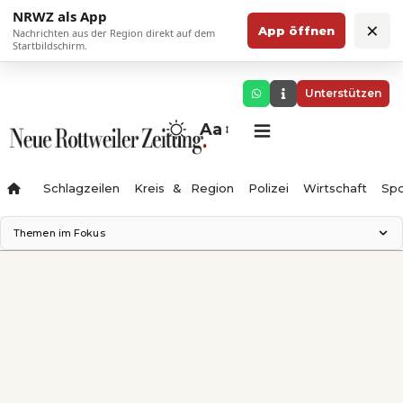
NRWZ als App
×
App öffnen
Nachrichten aus der Region direkt auf dem
Startbildschirm.
Unterstützen
Aa
Schlagzeilen
Kreis & Region
Polizei
Wirtschaft
Spo
Themen im Fokus
Landesgartenschau 2028
Science Center
Staatsmann: Theater & Denken
Ferienzauber '26
Testturm
Neckarline
Gäubahn