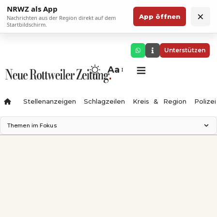
NRWZ als App
×
App öffnen
Nachrichten aus der Region direkt auf dem
Startbildschirm.
Unterstützen
Aa
Stellenanzeigen
Schlagzeilen
Kreis & Region
Polizei
Themen im Fokus
Landesgartenschau 2028
Zimmertheater Rottweil
Science Center
Ferienzauber '26
Testturm
Neckarline
Gäubahn