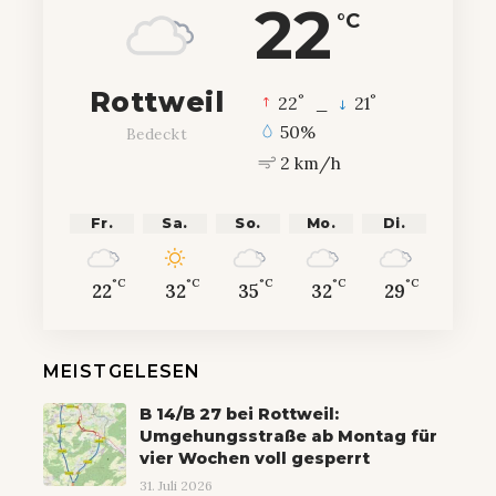
22
°C
Rottweil
°
°
22
_
21
50%
Bedeckt
2 km/h
Fr.
Sa.
So.
Mo.
Di.
°C
°C
°C
°C
°C
22
32
35
32
29
MEISTGELESEN
B 14/B 27 bei Rottweil:
Umgehungsstraße ab Montag für
vier Wochen voll gesperrt
31. Juli 2026