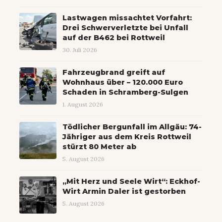
Lastwagen missachtet Vorfahrt:
Drei Schwerverletzte bei Unfall
auf der B462 bei Rottweil
30. Juli 2026
Fahrzeugbrand greift auf
Wohnhaus über – 120.000 Euro
Schaden in Schramberg-Sulgen
1. August 2026
Tödlicher Bergunfall im Allgäu: 74-
Jähriger aus dem Kreis Rottweil
stürzt 80 Meter ab
5. August 2026
„Mit Herz und Seele Wirt“: Eckhof-
Wirt Armin Daler ist gestorben
5. August 2026