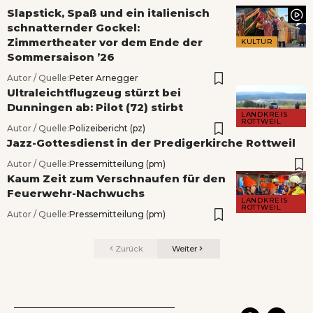
Slapstick, Spaß und ein italienisch
schnatternder Gockel:
Zimmertheater vor dem Ende der
KULTUR
Sommersaison ’26
Autor / Quelle:
Peter Arnegger
Ultraleichtflugzeug stürzt bei
Dunningen ab: Pilot (72) stirbt
LANDKREIS
ROTTWEIL
Autor / Quelle:
Polizeibericht (pz)
Jazz-Gottesdienst in der Predigerkirche Rottweil
Autor / Quelle:
Pressemitteilung (pm)
Kaum Zeit zum Verschnaufen für den
Feuerwehr-Nachwuchs
LANDKREIS
ROTTWEIL
Autor / Quelle:
Pressemitteilung (pm)
Zurück
Weiter