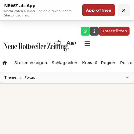
NRWZ als App
×
App öffnen
Nachrichten aus der Region direkt auf dem
Startbildschirm.
Unterstützen
Aa
Stellenanzeigen
Schlagzeilen
Kreis & Region
Polizei
Themen im Fokus
Landesgartenschau 2028
Zimmertheater Rottweil
Science Center
Ferienzauber '26
Testturm
Neckarline
Gäubahn