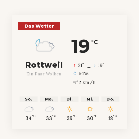
Das Wetter
19
°C
Rottweil
°
°
21
_
19
64%
Ein Paar Wolken
2 km/h
So.
Mo.
Di.
Mi.
Do.
°C
°C
°C
°C
°C
34
33
29
30
18