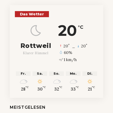
Das Wetter
20
°C
Rottweil
°
°
20
_
20
60%
Klarer Himmel
1 km/h
Fr.
Sa.
So.
Mo.
Di.
°C
°C
°C
°C
°C
28
30
32
33
21
MEISTGELESEN