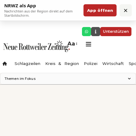
NRWZ als App
×
App öffnen
Nachrichten aus der Region direkt auf dem
Startbildschirm.
Unterstützen
Aa
Schlagzeilen
Kreis & Region
Polizei
Wirtschaft
Spo
Themen im Fokus
Landesgartenschau 2028
Science Center
Staatsmann: Theater & Denken
Ferienzauber '26
Testturm
Neckarline
Gäubahn