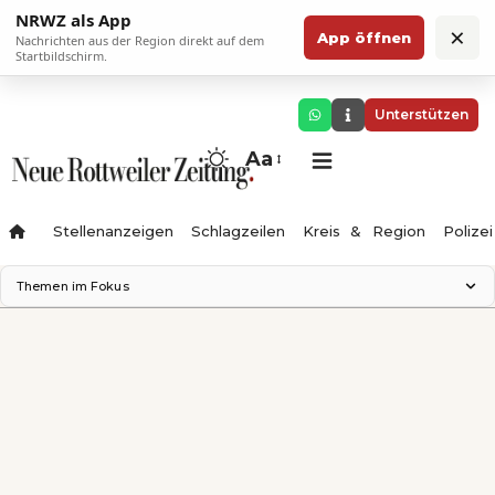
NRWZ als App
×
App öffnen
Nachrichten aus der Region direkt auf dem
Startbildschirm.
Unterstützen
Aa
Stellenanzeigen
Schlagzeilen
Kreis & Region
Polizei
Themen im Fokus
Landesgartenschau 2028
Zimmertheater Rottweil
Science Center
Ferienzauber '26
Testturm
Neckarline
Gäubahn