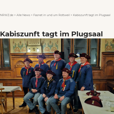
Wenn Orte erzählen ...
NRWZ.de
>
Alle News
>
Fasnet in und um Rottweil
>
Kabiszunft tagt im Plugsaal
Kabiszunft tagt im Plugsaal