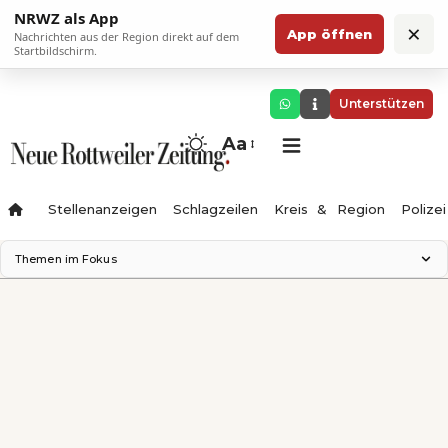
NRWZ als App
×
App öffnen
Nachrichten aus der Region direkt auf dem
Startbildschirm.
Unterstützen
Aa
Stellenanzeigen
Schlagzeilen
Kreis & Region
Polizei
Themen im Fokus
Landesgartenschau 2028
Zimmertheater Rottweil
Science Center
Ferienzauber '26
Testturm
Neckarline
Gäubahn