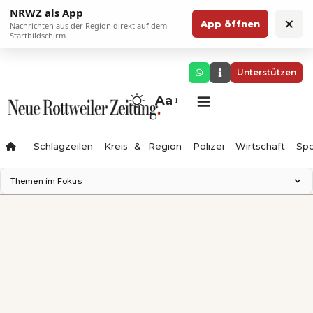
NRWZ als App
×
App öffnen
Nachrichten aus der Region direkt auf dem
Startbildschirm.
Unterstützen
Aa
Schlagzeilen
Kreis & Region
Polizei
Wirtschaft
Spo
Themen im Fokus
Landesgartenschau 2028
Science Center
Staatsmann: Theater & Denken
Ferienzauber '26
Testturm
Neckarline
Gäubahn