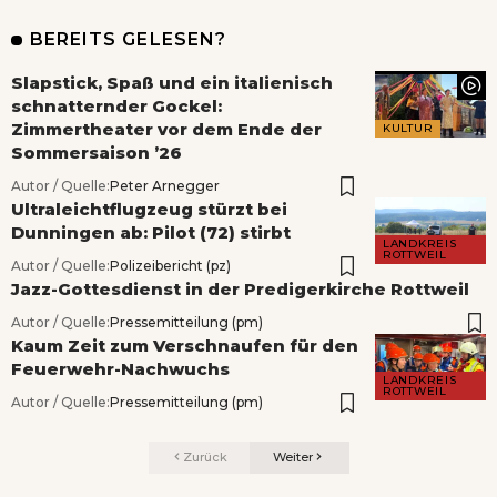
BEREITS GELESEN?
Slapstick, Spaß und ein italienisch
schnatternder Gockel:
Zimmertheater vor dem Ende der
KULTUR
Sommersaison ’26
Autor / Quelle:
Peter Arnegger
Ultraleichtflugzeug stürzt bei
Dunningen ab: Pilot (72) stirbt
LANDKREIS
ROTTWEIL
Autor / Quelle:
Polizeibericht (pz)
Jazz-Gottesdienst in der Predigerkirche Rottweil
Autor / Quelle:
Pressemitteilung (pm)
Kaum Zeit zum Verschnaufen für den
Feuerwehr-Nachwuchs
LANDKREIS
ROTTWEIL
Autor / Quelle:
Pressemitteilung (pm)
Zurück
Weiter