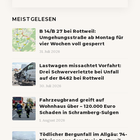
MEISTGELESEN
B 14/B 27 bei Rottweil:
Umgehungsstraße ab Montag für
vier Wochen voll gesperrt
31. Juli 2026
Lastwagen missachtet Vorfahrt:
Drei Schwerverletzte bei Unfall
auf der B462 bei Rottweil
30. Juli 2026
Fahrzeugbrand greift auf
Wohnhaus über – 120.000 Euro
Schaden in Schramberg-Sulgen
1. August 2026
Tödlicher Bergunfall im Allgäu: 74-