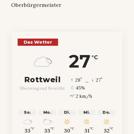
Oberbürgermeister
Das Wetter
27
°C
Rottweil
°
°
28
_
27
45%
Überwiegend Bewölkt
2 km/h
So.
Mo.
Di.
Mi.
Do.
°C
°C
°C
°C
°C
33
33
30
31
32