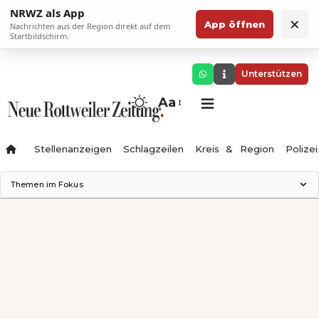
NRWZ als App
×
App öffnen
Nachrichten aus der Region direkt auf dem
Startbildschirm.
Unterstützen
Aa
Stellenanzeigen
Schlagzeilen
Kreis & Region
Polizei
Themen im Fokus
Landesgartenschau 2028
Zimmertheater Rottweil
Science Center
Ferienzauber '26
Testturm
Neckarline
Gäubahn