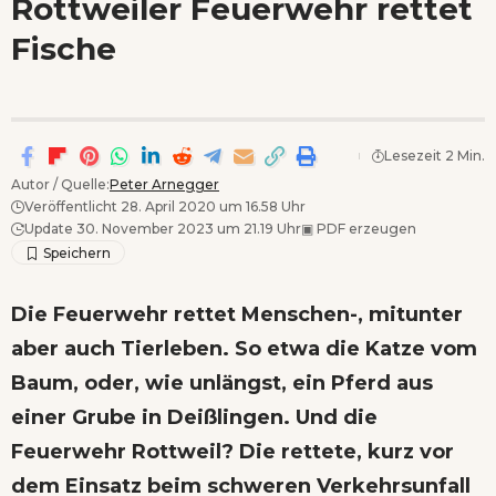
Rottweiler Feuerwehr rettet
Wenn Orte erzählen ...
Fische
Lesezeit 2 Min.
Autor / Quelle:
Peter Arnegger
Veröffentlicht 28. April 2020 um 16.58 Uhr
Update 30. November 2023 um 21.19 Uhr
▣
PDF erzeugen
Die Feuerwehr rettet Menschen-, mitunter
aber auch Tierleben. So etwa die Katze vom
Baum, oder, wie unlängst, ein
Pferd aus
einer Grube in Deißlingen
. Und die
Feuerwehr Rottweil? Die rettete, kurz vor
dem Einsatz beim
schweren Verkehrsunfall