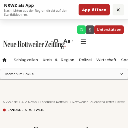
NRWZ als App
×
App öffnen
Nachrichten aus der Region direkt auf dem
Startbildschirm.
Unterstützen
Aa
Schlagzeilen
Kreis & Region
Polizei
Wirtschaft
Spo
Themen im Fokus
Landesgartenschau 2028
Science Center
Staatsmann: Theater & Denken
NRWZ.de
>
Alle News
>
Landkreis Rottweil
>
Rottweiler Feuerwehr rettet Fische
Ferienzauber '26
LANDKREIS ROTTWEIL
Testturm
Neckarline
Gäubahn