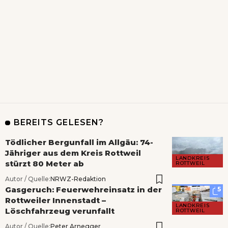
BEREITS GELESEN?
Tödlicher Bergunfall im Allgäu: 74-
Jähriger aus dem Kreis Rottweil
LANDKREIS
stürzt 80 Meter ab
ROTTWEIL
Autor / Quelle:
NRWZ-Redaktion
Gasgeruch: Feuerwehreinsatz in der
5
Rottweiler Innenstadt –
LANDKREIS
Löschfahrzeug verunfallt
ROTTWEIL
Autor / Quelle:
Peter Arnegger