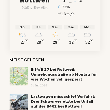
Rottweil
21
_
20
73%
Mäßig Bewölkt
1 km/h
Do.
Fr.
Sa.
So.
Mo.
°C
°C
°C
°C
°C
27
28
28
32
32
MEISTGELESEN
B 14/B 27 bei Rottweil:
Umgehungsstraße ab Montag für
vier Wochen voll gesperrt
31. Juli 2026
Lastwagen missachtet Vorfahrt:
Drei Schwerverletzte bei Unfall
auf der B462 bei Rottweil