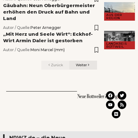
Gäubahn: Neun Oberbürgermeister
erhöhen den Druck auf Bahn und
AUS DER
Land
REGION
Autor / Quelle:
Peter Arnegger
„Mit Herz und Seele Wirt“: Eckhof-
Wirt Armin Daler ist gestorben
LANDKREIS
ROTTWEIL
Autor / Quelle:
Moni Marcel (mm)
Zurück
Weiter
NRWZ.de – die Neue