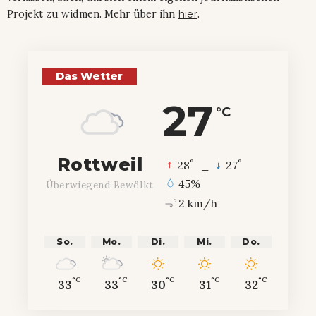
Projekt zu widmen. Mehr über ihn
hier
.
Das Wetter
27
°C
Rottweil
°
°
28
_
27
45%
Überwiegend Bewölkt
2 km/h
So.
Mo.
Di.
Mi.
Do.
°C
°C
°C
°C
°C
33
33
30
31
32