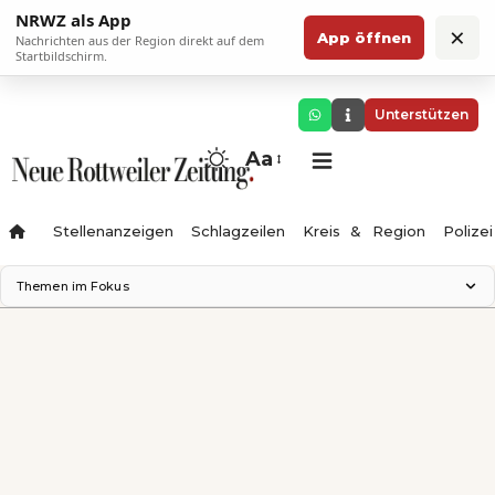
NRWZ als App
×
App öffnen
Nachrichten aus der Region direkt auf dem
Startbildschirm.
Unterstützen
Aa
Stellenanzeigen
Schlagzeilen
Kreis & Region
Polizei
Themen im Fokus
Landesgartenschau 2028
Zimmertheater Rottweil
Science Center
Ferienzauber '26
Testturm
Neckarline
Gäubahn