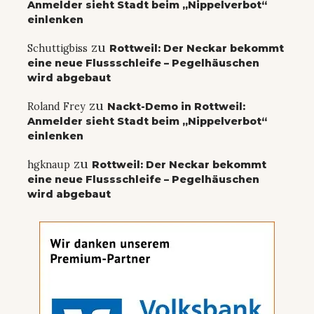
Anmelder sieht Stadt beim „Nippelverbot“
einlenken
zu
Schuttigbiss
Rottweil: Der Neckar bekommt
eine neue Flussschleife – Pegelhäuschen
wird abgebaut
zu
Roland Frey
Nackt-Demo in Rottweil:
Anmelder sieht Stadt beim „Nippelverbot“
einlenken
zu
hgknaup
Rottweil: Der Neckar bekommt
eine neue Flussschleife – Pegelhäuschen
wird abgebaut