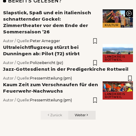
BEREITS GELESEN?
Slapstick, Spaß und ein italienisch
schnatternder Gockel:
Zimmertheater vor dem Ende der
KULTUR
Sommersaison ’26
Autor / Quelle:
Peter Arnegger
Ultraleichtflugzeug stürzt bei
Dunningen ab: Pilot (72) stirbt
LANDKREIS
ROTTWEIL
Autor / Quelle:
Polizeibericht (pz)
Jazz-Gottesdienst in der Predigerkirche Rottweil
Autor / Quelle:
Pressemitteilung (pm)
Kaum Zeit zum Verschnaufen für den
Feuerwehr-Nachwuchs
LANDKREIS
ROTTWEIL
Autor / Quelle:
Pressemitteilung (pm)
Zurück
Weiter