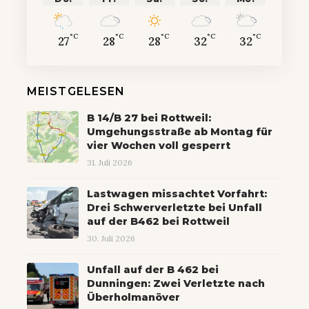
°C
°C
°C
°C
°C
27
28
28
32
32
MEISTGELESEN
B 14/B 27 bei Rottweil:
Umgehungsstraße ab Montag für
vier Wochen voll gesperrt
31. Juli 2026
Lastwagen missachtet Vorfahrt:
Drei Schwerverletzte bei Unfall
auf der B462 bei Rottweil
30. Juli 2026
Unfall auf der B 462 bei
Dunningen: Zwei Verletzte nach
Überholmanöver