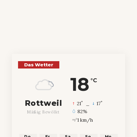
Das Wetter
18
°C
Rottweil
°
°
21
_
17
82%
Mäßig Bewölkt
1 km/h
Do.
Fr.
Sa.
So.
Mo.