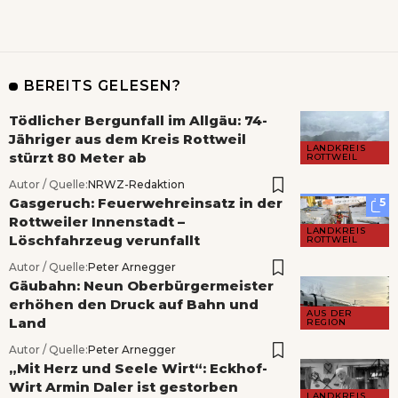
BEREITS GELESEN?
Tödlicher Bergunfall im Allgäu: 74-
Jähriger aus dem Kreis Rottweil
LANDKREIS
stürzt 80 Meter ab
ROTTWEIL
Autor / Quelle:
NRWZ-Redaktion
Gasgeruch: Feuerwehreinsatz in der
5
Rottweiler Innenstadt –
LANDKREIS
Löschfahrzeug verunfallt
ROTTWEIL
Autor / Quelle:
Peter Arnegger
Gäubahn: Neun Oberbürgermeister
erhöhen den Druck auf Bahn und
AUS DER
Land
REGION
Autor / Quelle:
Peter Arnegger
„Mit Herz und Seele Wirt“: Eckhof-
Wirt Armin Daler ist gestorben
LANDKREIS