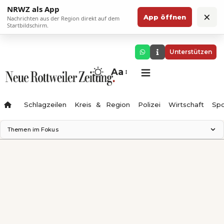
NRWZ als App
×
App öffnen
Nachrichten aus der Region direkt auf dem
Startbildschirm.
Unterstützen
Aa
Schlagzeilen
Kreis & Region
Polizei
Wirtschaft
Spo
Themen im Fokus
Landesgartenschau 2028
Science Center
Staatsmann: Theater & Denken
Ferienzauber '26
Testturm
Neckarline
Gäubahn