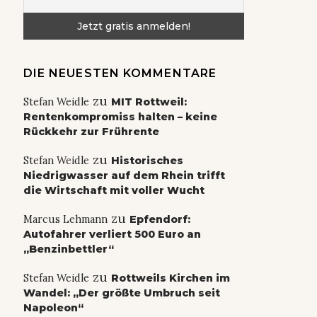
DIE NEUESTEN KOMMENTARE
zu
Stefan Weidle
MIT Rottweil:
Rentenkompromiss halten – keine
Rückkehr zur Frührente
zu
Stefan Weidle
Historisches
Niedrigwasser auf dem Rhein trifft
die Wirtschaft mit voller Wucht
zu
Marcus Lehmann
Epfendorf:
Autofahrer verliert 500 Euro an
„Benzinbettler“
zu
Stefan Weidle
Rottweils Kirchen im
Wandel: „Der größte Umbruch seit
Napoleon“