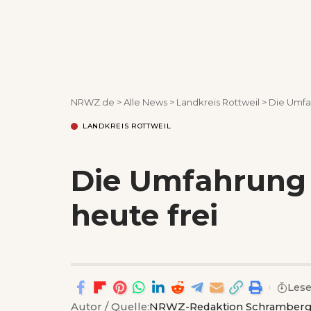
NRWZ.de
>
Alle News
>
Landkreis Rottweil
>
Die Umfah
LANDKREIS ROTTWEIL
Die Umfahrung 
heute frei
Lese
Autor / Quelle:
NRWZ-Redaktion Schramber