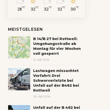
°C
°C
°C
°C
°C
28
32
32
32
30
MEISTGELESEN
B 14/B 27 bei Rottweil:
Umgehungsstraße ab
Montag für vier Wochen
voll gesperrt
31. Juli 2026
Lastwagen missachtet
Vorfahrt: Drei
Schwerverletzte bei
Unfall auf der B462 bei
Rottweil
30. Juli 2026
Unfall auf der B 462 bei