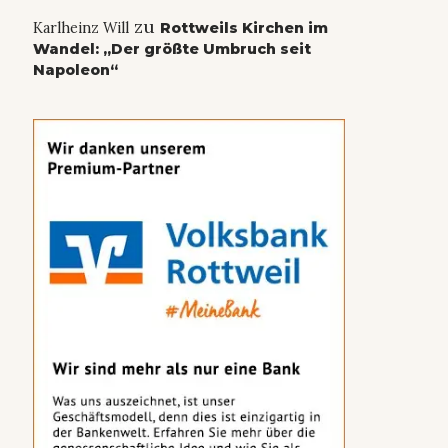
zu
Karlheinz Will
Rottweils Kirchen im
Wandel: „Der größte Umbruch seit
Napoleon“