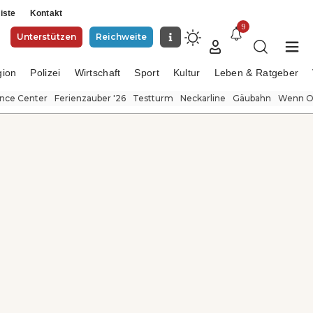
iste
Kontakt
9
Unterstützen
Reichweite
gion
Polizei
Wirtschaft
Sport
Kultur
Leben & Ratgeber
ence Center
Ferienzauber '26
Testturm
Neckarline
Gäubahn
Wenn Or