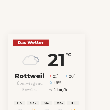
Das Wetter
21
°C
Rottweil
°
°
21
_
20
49%
Überwiegend
2 km/h
Bewölkt
Fr.
Sa.
So.
Mo.
Di.