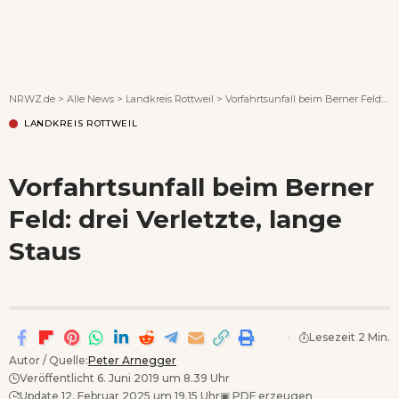
Wenn Orte erzählen ...
NRWZ.de
>
Alle News
>
Landkreis Rottweil
>
Vorfahrtsunfall beim Berner Feld: drei Verletzte, lange Staus
LANDKREIS ROTTWEIL
Vorfahrtsunfall beim Berner
Feld: drei Verletzte, lange
Staus
Lesezeit 2 Min.
Autor / Quelle:
Peter Arnegger
Veröffentlicht 6. Juni 2019 um 8.39 Uhr
Update 12. Februar 2025 um 19.15 Uhr
▣
PDF erzeugen