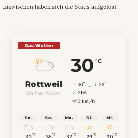
Inzwischen haben sich die Staus aufgelöst.
Das Wetter
30
°C
Rottweil
°
°
30
_
28
31%
Ein Paar Wolken
2 km/h
Sa.
So.
Mo.
Di.
Mi.
°C
°C
°C
°C
°C
30
35
32
29
30