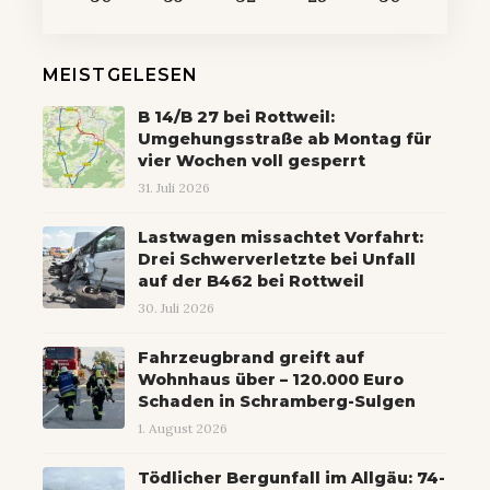
MEISTGELESEN
B 14/B 27 bei Rottweil:
Umgehungsstraße ab Montag für
vier Wochen voll gesperrt
31. Juli 2026
Lastwagen missachtet Vorfahrt:
Drei Schwerverletzte bei Unfall
auf der B462 bei Rottweil
30. Juli 2026
Fahrzeugbrand greift auf
Wohnhaus über – 120.000 Euro
Schaden in Schramberg-Sulgen
1. August 2026
Tödlicher Bergunfall im Allgäu: 74-