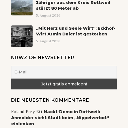
Jähriger aus dem Kreis Rottweil
stürzt 80 Meter ab
5. August 2026
„Mit Herz und Seele Wirt“: Eckhof-
Wirt Armin Daler ist gestorben
5. August 2026
NRWZ.DE NEWSLETTER
DIE NEUESTEN KOMMENTARE
zu
Roland Frey
Nackt-Demo in Rottweil:
Anmelder sieht Stadt beim „Nippelverbot“
einlenken