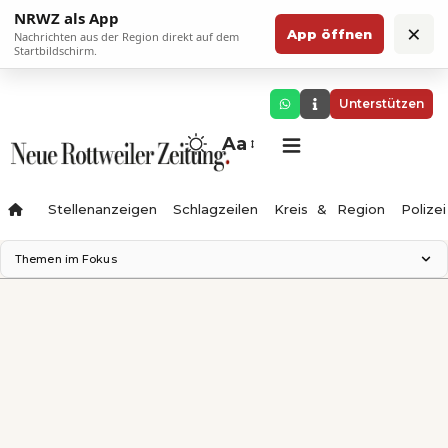
NRWZ als App
×
App öffnen
Nachrichten aus der Region direkt auf dem
Startbildschirm.
Unterstützen
Aa
Stellenanzeigen
Schlagzeilen
Kreis & Region
Polizei
Themen im Fokus
Landesgartenschau 2028
Zimmertheater Rottweil
Science Center
Ferienzauber '26
Testturm
Neckarline
Gäubahn