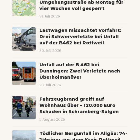
Umgehungsstraße ab Montag für
vier Wochen voll gesperrt
31. Juli 2026
Lastwagen missachtet Vorfahrt:
Drei Schwerverletzte bei Unfall
auf der B462 bei Rottweil
30. Juli 2026
Unfall auf der B 462 bei
Dunningen: Zwei Verletzte nach
Überholmanöver
23. Juli 2026
Fahrzeugbrand greift auf
Wohnhaus über – 120.000 Euro
Schaden in Schramberg-Sulgen
1. August 2026
Tödlicher Bergunfall im Allgäu: 74-
Jähriger aus dem Kreis Rottweil