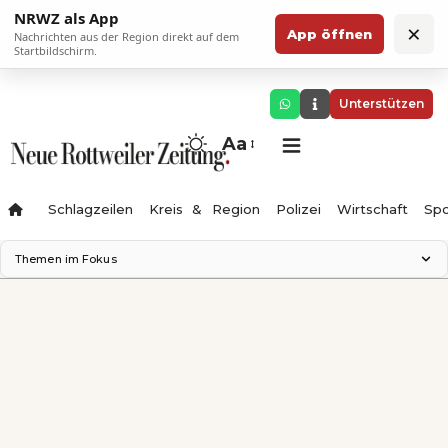
NRWZ als App
×
App öffnen
Nachrichten aus der Region direkt auf dem
Startbildschirm.
Unterstützen
Aa
Schlagzeilen
Kreis & Region
Polizei
Wirtschaft
Spo
Themen im Fokus
Landesgartenschau 2028
Science Center
Staatsmann: Theater & Denken
Ferienzauber '26
Testturm
Neckarline
Gäubahn