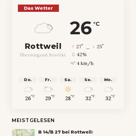
Das Wetter
26
°C
Rottweil
°
°
27
_
25
42%
Überwiegend Bewölkt
4 km/h
Do.
Fr.
Sa.
So.
Mo.
°C
°C
°C
°C
°C
26
29
28
32
32
MEISTGELESEN
B 14/B 27 bei Rottweil: