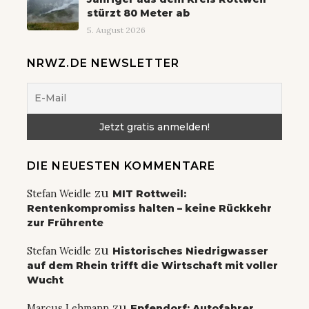
stürzt 80 Meter ab
5. August 2026
NRWZ.DE NEWSLETTER
DIE NEUESTEN KOMMENTARE
zu
Stefan Weidle
MIT Rottweil:
Rentenkompromiss halten – keine Rückkehr
zur Frührente
zu
Stefan Weidle
Historisches Niedrigwasser
auf dem Rhein trifft die Wirtschaft mit voller
Wucht
zu
Marcus Lehmann
Epfendorf: Autofahrer