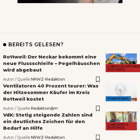
BEREITS GELESEN?
Rottweil: Der Neckar bekommt eine
neue Flussschleife – Pegelhäuschen
LANDESGARTENS
wird abgebaut
ROTTWEIL
Autor / Quelle:
NRWZ-Redaktion
Ventilatoren 40 Prozent teurer: Was
der Hitzesommer Käufer im Kreis
Rottweil kostet
PANORAMA
Autor / Quelle:
Redaktion/pm
VdK: Stetig steigende Zahlen sind
ein deutliches Zeichen für den
LANDKREIS
Bedarf an Hilfe
ROTTWEIL
Autor / Quelle:
NRWZ-Redaktion