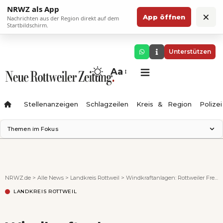
NRWZ als App
×
App öffnen
Nachrichten aus der Region direkt auf dem
Startbildschirm.
Unterstützen
Aa
Stellenanzeigen
Schlagzeilen
Kreis & Region
Polizei
Themen im Fokus
Landesgartenschau 2028
Zimmertheater Rottweil
Science Center
NRWZ.de
>
Alle News
>
Landkreis Rottweil
>
Windkraftanlagen: Rottweiler Freie Wähler wollen Bürgerbeteiligung erzwingen – aber geht das überhaupt?
Ferienzauber '26
LANDKREIS ROTTWEIL
Testturm
Neckarline
Gäubahn