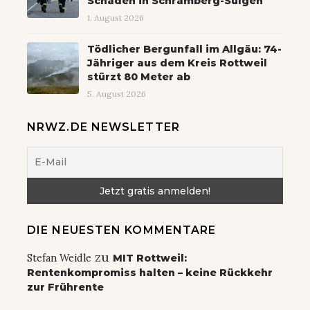
Schaden in Schramberg-Sulgen
1. August 2026
Tödlicher Bergunfall im Allgäu: 74-
Jähriger aus dem Kreis Rottweil
stürzt 80 Meter ab
5. August 2026
NRWZ.DE NEWSLETTER
DIE NEUESTEN KOMMENTARE
zu
Stefan Weidle
MIT Rottweil:
Rentenkompromiss halten – keine Rückkehr
zur Frührente