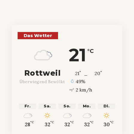
Das Wetter
21
°C
Rottweil
°
°
21
_
20
49%
Überwiegend Bewölkt
2 km/h
Fr.
Sa.
So.
Mo.
Di.
°C
°C
°C
°C
°C
28
32
32
32
30