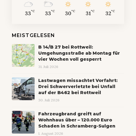
°C
°C
°C
°C
°C
33
33
30
31
32
MEISTGELESEN
B 14/B 27 bei Rottweil:
Umgehungsstraße ab Montag für
vier Wochen voll gesperrt
31. Juli 2026
Lastwagen missachtet Vorfahrt:
Drei Schwerverletzte bei Unfall
auf der B462 bei Rottweil
30. Juli 2026
Fahrzeugbrand greift auf
Wohnhaus über – 120.000 Euro
Schaden in Schramberg-Sulgen
1. August 2026