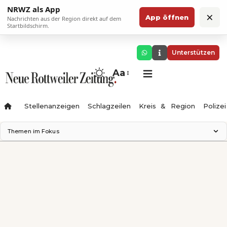
NRWZ als App
×
App öffnen
Nachrichten aus der Region direkt auf dem
Startbildschirm.
Unterstützen
Aa
Stellenanzeigen
Schlagzeilen
Kreis & Region
Polizei
Themen im Fokus
Landesgartenschau 2028
Zimmertheater Rottweil
Science Center
Ferienzauber '26
Testturm
Neckarline
Gäubahn