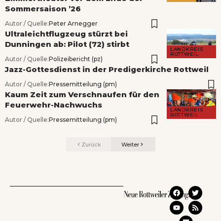
Sommersaison ’26
Autor / Quelle:
Peter Arnegger
Ultraleichtflugzeug stürzt bei
Dunningen ab: Pilot (72) stirbt
LANDKREIS
ROTTWEIL
Autor / Quelle:
Polizeibericht (pz)
Jazz-Gottesdienst in der Predigerkirche Rottweil
Autor / Quelle:
Pressemitteilung (pm)
Kaum Zeit zum Verschnaufen für den
Feuerwehr-Nachwuchs
LANDKREIS
ROTTWEIL
Autor / Quelle:
Pressemitteilung (pm)
Zurück
Weiter