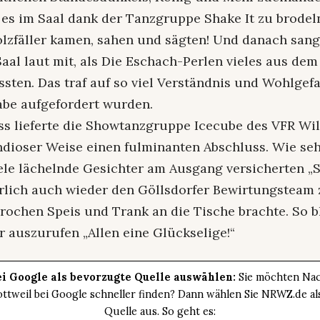
es im Saal dank der Tanzgruppe Shake It zu brodel
olzfäller kamen, sahen und sägten! Und danach sang
al laut mit, als Die Eschach-Perlen vieles aus dem 
sten. Das traf auf so viel Verständnis und Wohlgefal
abe aufgefordert wurden.
s lieferte die Showtanzgruppe Icecube des VFR Wil
dioser Weise einen fulminanten Abschluss. Wie seh
viele lächelnde Gesichter am Ausgang versicherten „
rlich auch wieder den Göllsdorfer Bewirtungsteam 
rochen Speis und Trank an die Tische brachte. So b
 auszurufen „Allen eine Glückselige!“
i Google als bevorzugte Quelle auswählen:
Sie möchten Nac
ttweil bei Google schneller finden? Dann wählen Sie NRWZ.de a
Quelle aus. So geht es: