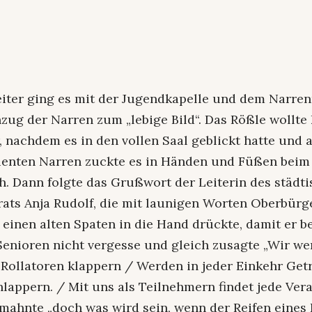
eiter ging es mit der Jugendkapelle und dem Narre
nzug der Narren zum „lebige Bild“. Das Rößle wollt
, nachdem es in den vollen Saal geblickt hatte und 
dienten Narren zuckte es in Händen und Füßen beim
. Dann folgte das Grußwort der Leiterin des städt
rats Anja Rudolf, die mit launigen Worten Oberbürg
 einen alten Spaten in die Hand drückte, damit er b
Senioren nicht vergesse und gleich zusagte „Wir we
Rollatoren klappern / Werden in jeder Einkehr Get
lappern. / Mit uns als Teilnehmern findet jede Ver
emahnte „doch was wird sein, wenn der Reifen eines R