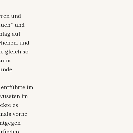
rren und
auen.“ und
hlag auf
chehen, und
e gleich so
kaum
runde
 entführte im
 wussten im
ckte es
tmals vorne
entgegen
rfinden.