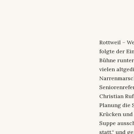
Rottweil – W
folgte der Ei
Bühne runter
vielen altge
Narrenmarsch
Seniorenrefe
Christian Ruf
Planung die 
Krücken und 
Suppe aussch
statt,“ und g