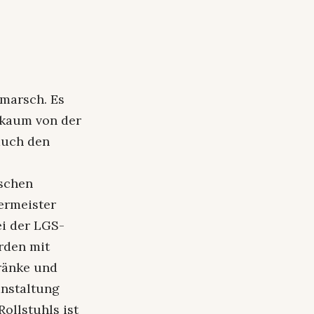
nmarsch. Es
e kaum von der
auch den
ischen
ermeister
ei der LGS-
rden mit
ränke und
anstaltung
ollstuhls ist