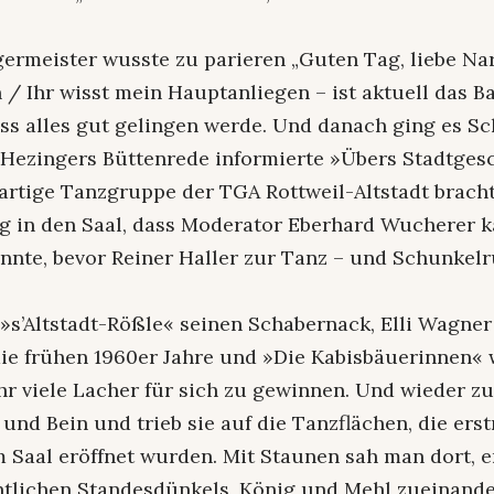
ermeister wusste zu parieren „Guten Tag, liebe Na
/ Ihr wisst mein Hauptanliegen – ist aktuell das B
ss alles gut gelingen werde. Und danach ging es Sc
 Hezingers Büttenrede informierte »Übers Stadtges
artige Tanzgruppe der TGA Rottweil-Altstadt bracht
g in den Saal, dass Moderator Eberhard Wucherer 
onnte, bevor Reiner Haller zur Tanz – und Schunkel
»s’Altstadt-Rößle« seinen Schabernack, Elli Wagner
 die frühen 1960er Jahre und »Die Kabisbäuerinnen«
hr viele Lacher für sich zu gewinnen. Und wieder zu
 und Bein und trieb sie auf die Tanzflächen, die ers
m Saal eröffnet wurden. Mit Staunen sah man dort, 
ntlichen Standesdünkels, König und Mehl zueinande