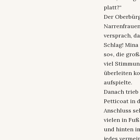
platt?“
Der Oberbürg
Narrenfrauen 
versprach, da
Schlag! Mina
so«, die groß
viel Stimmun
überleiten k
aufspielte.
Danach trieb 
Petticoat in
Anschluss se
vielen in Fuß
und hinten i
jedes vermei