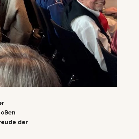
er
roßen
reude der