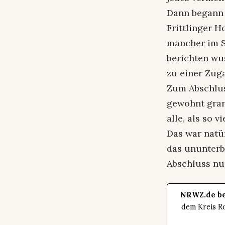
Dann begann 
Frittlinger H
mancher im Sa
berichten wus
zu einer Zug
Zum Abschlus
gewohnt gran
alle, als so 
Das war natü
das ununterb
Abschluss nur
NRWZ.de be
dem Kreis Ro