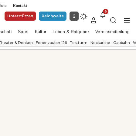
iste
Kontakt
9
Unterstützen
Reichweite
schaft
Sport
Kultur
Leben & Ratgeber
Vereinsmitteilung
Theater & Denken
Ferienzauber '26
Testturm
Neckarline
Gäubahn
W