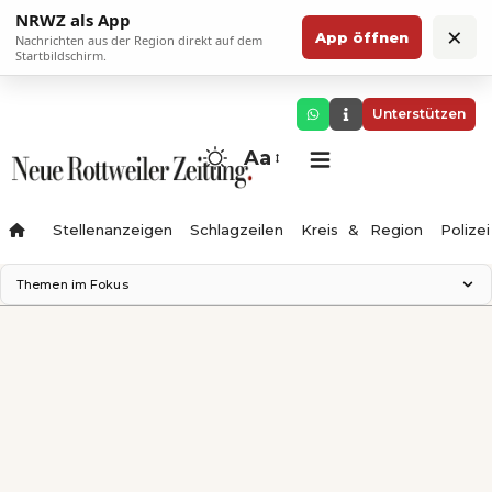
NRWZ als App
×
App öffnen
Nachrichten aus der Region direkt auf dem
Startbildschirm.
Unterstützen
Aa
Stellenanzeigen
Schlagzeilen
Kreis & Region
Polizei
Themen im Fokus
Landesgartenschau 2028
Zimmertheater Rottweil
Science Center
Ferienzauber '26
Testturm
Neckarline
Gäubahn