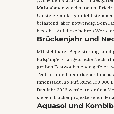
„Ohne den Status als Landesgarte
Maßnahmen wie den neuen Friedric
Umsteigepunkt gar nicht stemmen“,
belastend, aber notwendig. Sein Faz
besteht.“ Auf diese hehren Worte e
Brückenjahr und Nec
Mit sichtbarer Begeisterung kündi
Fußgänger-Hängebrücke Neckarline 
großen Festwochenende gefeiert we
Testturm und historischer Innensta
Innenstadt“, so Ruf. Rund 100.000 
Das Jahr 2026 werde unter dem Mot
sieben Brückenprojekte seien derz
Aquasol und Kombi