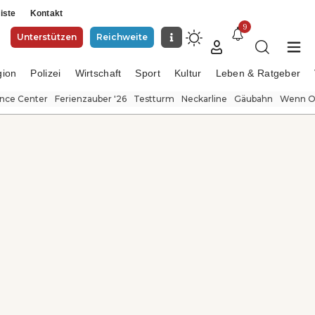
iste
Kontakt
9
Unterstützen
Reichweite
gion
Polizei
Wirtschaft
Sport
Kultur
Leben & Ratgeber
ence Center
Ferienzauber '26
Testturm
Neckarline
Gäubahn
Wenn Or