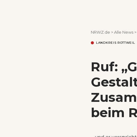
NRWZ.de
>
Alle News
LANDKREIS ROTTWEIL
Ruf: „
Gestal
Zusamm
beim R
... und er verspric