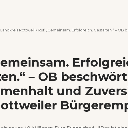
>
Landkreis Rottweil
>
Ruf: „Gemeinsam. Erfolgreich. Gestalten.“ – OB beschwört Zusammenhalt und Zuver
Gemeinsam. Erfolgrei
ten.“ – OB beschwört
enhalt und Zuvers
ottweiler Bürgerem
ht ein neues 40-Millionen-Euro Erlebnisbad - "Das ist ein