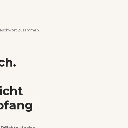
sicht beim Rottweiler Bürgerempfang
ch.
icht
pfang
e Pflichtaufgabe