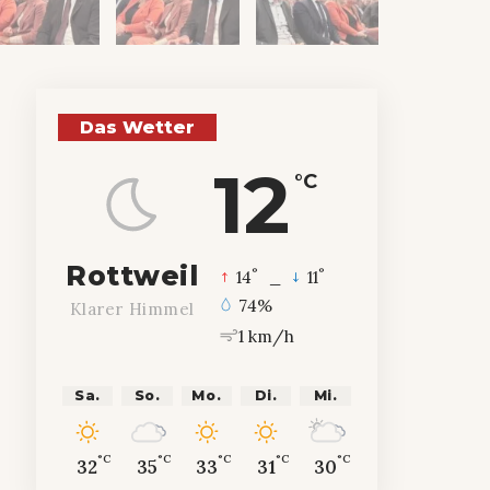
Das Wetter
12
°C
Rottweil
°
°
14
_
11
74%
Klarer Himmel
1 km/h
Sa.
So.
Mo.
Di.
Mi.
°C
°C
°C
°C
°C
32
35
33
31
30