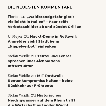
DIE NEUESTEN KOMMENTARE
zu
Florian
„Waldbrandgefahr gibt’s
vielleicht in Italien” – Paar reißt
Verbotsschilder ab und zündet Grill an
zu
U. Meyer
Nackt-Demo in Rottweil:
Anmelder sieht Stadt beim
„Nippelverbot“ einlenken
zu
Stefan Weidle
Teufel und Lehrer
sprechen über Aichhaldens
Infrastruktur
zu
Stefan Weidle
MIT Rottweil:
Rentenkompromiss halten – keine
Rückkehr zur Frührente
zu
Stefan Weidle
Historisches
Niedrigwasser auf dem Rhein trifft
die Wirtschaft mit voller Wucht