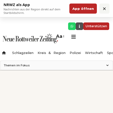
NRWZ als App
×
App öffnen
Nachrichten aus der Region direkt auf dem
Startbildschirm.
Unterstützen
Aa
Schlagzeilen
Kreis & Region
Polizei
Wirtschaft
Spo
Themen im Fokus
Landesgartenschau 2028
Science Center
Staatsmann: Theater & Denken
Ferienzauber '26
Testturm
Neckarline
Gäubahn