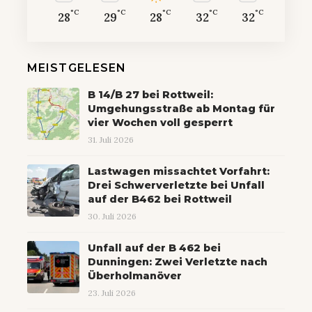
°C
°C
°C
°C
°C
28
29
28
32
32
MEISTGELESEN
B 14/B 27 bei Rottweil:
Umgehungsstraße ab Montag für
vier Wochen voll gesperrt
31. Juli 2026
Lastwagen missachtet Vorfahrt:
Drei Schwerverletzte bei Unfall
auf der B462 bei Rottweil
30. Juli 2026
Unfall auf der B 462 bei
Dunningen: Zwei Verletzte nach
Überholmanöver
23. Juli 2026