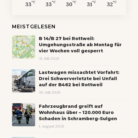
°C
°C
°C
°C
°C
33
33
30
31
32
MEISTGELESEN
B 14/B 27 bei Rottweil:
Umgehungsstraße ab Montag für
vier Wochen voll gesperrt
31. Juli 2026
Lastwagen missachtet Vorfahrt:
Drei Schwerverletzte bei Unfall
auf der B462 bei Rottweil
30. Juli 2026
Fahrzeugbrand greift auf
Wohnhaus über – 120.000 Euro
Schaden in Schramberg-Sulgen
1. August 2026