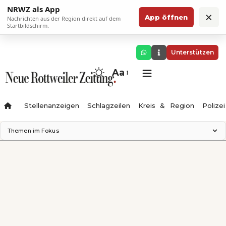
NRWZ als App
×
App öffnen
Nachrichten aus der Region direkt auf dem
Startbildschirm.
Unterstützen
Aa
Stellenanzeigen
Schlagzeilen
Kreis & Region
Polizei
Themen im Fokus
Landesgartenschau 2028
Zimmertheater Rottweil
Science Center
Ferienzauber '26
Testturm
Neckarline
Gäubahn