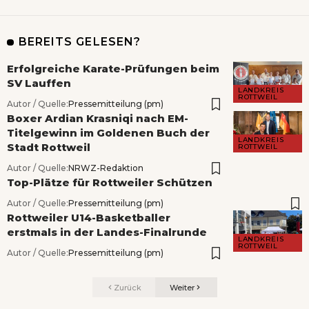
BEREITS GELESEN?
Erfolgreiche Karate-Prüfungen beim
SV Lauffen
LANDKREIS
ROTTWEIL
Autor / Quelle:
Pressemitteilung (pm)
Boxer Ardian Krasniqi nach EM-
Titelgewinn im Goldenen Buch der
LANDKREIS
Stadt Rottweil
ROTTWEIL
Autor / Quelle:
NRWZ-Redaktion
Top-Plätze für Rottweiler Schützen
Autor / Quelle:
Pressemitteilung (pm)
Rottweiler U14-Basketballer
erstmals in der Landes-Finalrunde
LANDKREIS
ROTTWEIL
Autor / Quelle:
Pressemitteilung (pm)
Zurück
Weiter