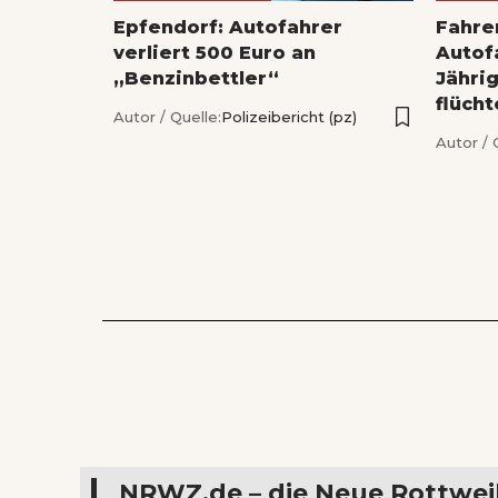
Epfendorf: Autofahrer
Fahrer
verliert 500 Euro an
Autofa
„Benzinbettler“
Jähri
flücht
Autor / Quelle:
Polizeibericht (pz)
Autor / 
NRWZ.de – die Neue Rottwei