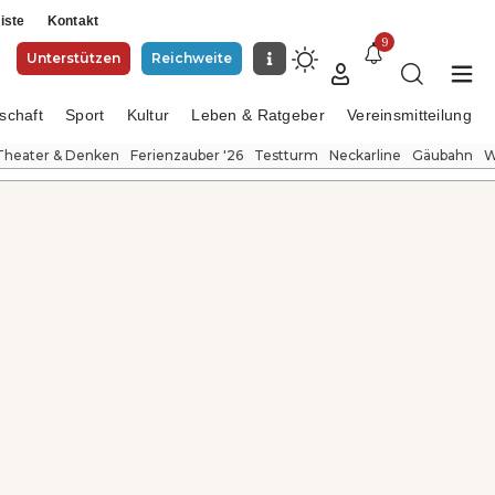
iste
Kontakt
9
Unterstützen
Reichweite
schaft
Sport
Kultur
Leben & Ratgeber
Vereinsmitteilung
Theater & Denken
Ferienzauber '26
Testturm
Neckarline
Gäubahn
W