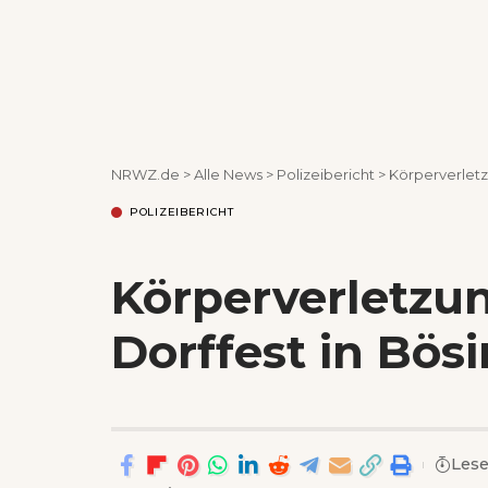
NRWZ.de
>
Alle News
>
Polizeibericht
>
Körperverletz
POLIZEIBERICHT
Körperverletzu
Dorffest in Bös
Lese