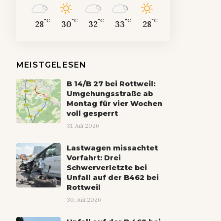
°C
°C
°C
°C
°C
28
30
32
33
28
MEISTGELESEN
B 14/B 27 bei Rottweil:
Umgehungsstraße ab
Montag für vier Wochen
voll gesperrt
31. Juli 2026
Lastwagen missachtet
Vorfahrt: Drei
Schwerverletzte bei
Unfall auf der B462 bei
Rottweil
30. Juli 2026