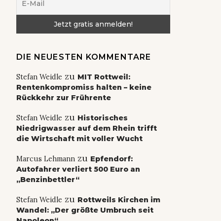
DIE NEUESTEN KOMMENTARE
zu
Stefan Weidle
MIT Rottweil:
Rentenkompromiss halten – keine
Rückkehr zur Frührente
zu
Stefan Weidle
Historisches
Niedrigwasser auf dem Rhein trifft
die Wirtschaft mit voller Wucht
zu
Marcus Lehmann
Epfendorf:
Autofahrer verliert 500 Euro an
„Benzinbettler“
zu
Stefan Weidle
Rottweils Kirchen im
Wandel: „Der größte Umbruch seit
Napoleon“