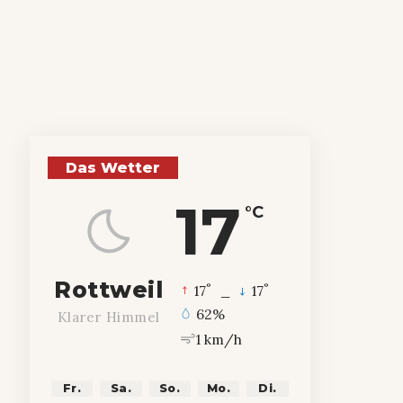
Das Wetter
17
°C
Rottweil
°
°
17
_
17
62%
Klarer Himmel
1 km/h
Fr.
Sa.
So.
Mo.
Di.