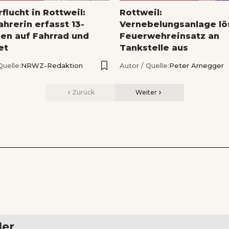
flucht in Rottweil:
Rottweil:
hrerin erfasst 13-
Vernebelungsanlage lö
gen auf Fahrrad und
Feuerwehreinsatz an
et
Tankstelle aus
Quelle:
NRWZ-Redaktion
Autor / Quelle:
Peter Arnegger
Zurück
Weiter
ler