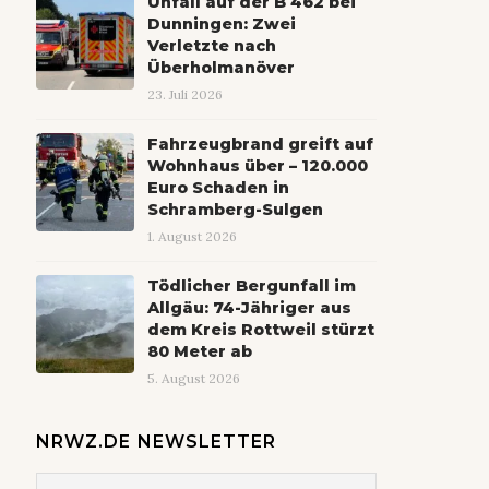
Unfall auf der B 462 bei
Dunningen: Zwei
Verletzte nach
Überholmanöver
23. Juli 2026
Fahrzeugbrand greift auf
Wohnhaus über – 120.000
Euro Schaden in
Schramberg-Sulgen
1. August 2026
Tödlicher Bergunfall im
Allgäu: 74-Jähriger aus
dem Kreis Rottweil stürzt
80 Meter ab
5. August 2026
NRWZ.DE NEWSLETTER