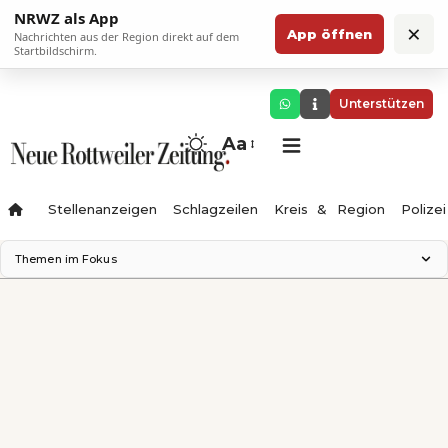
NRWZ als App
×
App öffnen
Nachrichten aus der Region direkt auf dem
Startbildschirm.
Unterstützen
Aa
Stellenanzeigen
Schlagzeilen
Kreis & Region
Polizei
Themen im Fokus
Landesgartenschau 2028
Zimmertheater Rottweil
Science Center
Ferienzauber '26
Testturm
Neckarline
Gäubahn