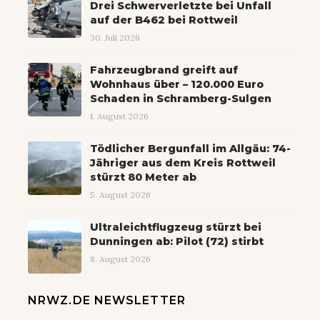
Drei Schwerverletzte bei Unfall
auf der B462 bei Rottweil
30. Juli 2026
Fahrzeugbrand greift auf
Wohnhaus über – 120.000 Euro
Schaden in Schramberg-Sulgen
1. August 2026
Tödlicher Bergunfall im Allgäu: 74-
Jähriger aus dem Kreis Rottweil
stürzt 80 Meter ab
5. August 2026
Ultraleichtflugzeug stürzt bei
Dunningen ab: Pilot (72) stirbt
8. August 2026
NRWZ.DE NEWSLETTER