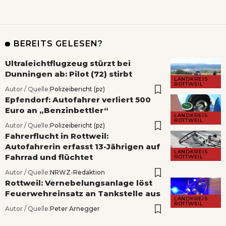
BEREITS GELESEN?
Ultraleichtflugzeug stürzt bei
Dunningen ab: Pilot (72) stirbt
LANDKREIS
ROTTWEIL
Autor / Quelle:
Polizeibericht (pz)
Epfendorf: Autofahrer verliert 500
Euro an „Benzinbettler“
LANDKREIS
ROTTWEIL
Autor / Quelle:
Polizeibericht (pz)
Fahrerflucht in Rottweil:
Autofahrerin erfasst 13-Jährigen auf
LANDKREIS
Fahrrad und flüchtet
ROTTWEIL
Autor / Quelle:
NRWZ-Redaktion
Rottweil: Vernebelungsanlage löst
Feuerwehreinsatz an Tankstelle aus
LANDKREIS
ROTTWEIL
Autor / Quelle:
Peter Arnegger