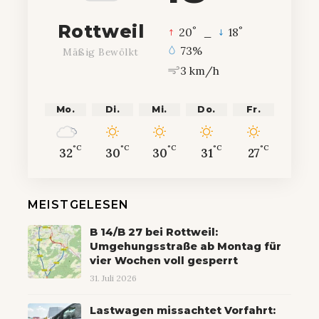
Rottweil
°
°
20
_
18
73%
Mäßig Bewölkt
3 km/h
Mo.
Di.
Mi.
Do.
Fr.
°C
°C
°C
°C
°C
32
30
30
31
27
MEISTGELESEN
B 14/B 27 bei Rottweil:
Umgehungsstraße ab Montag für
vier Wochen voll gesperrt
31. Juli 2026
Lastwagen missachtet Vorfahrt: