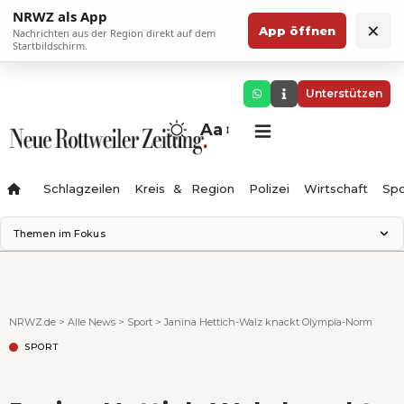
NRWZ als App
×
App öffnen
Nachrichten aus der Region direkt auf dem
Startbildschirm.
Unterstützen
Aa
Schlagzeilen
Kreis & Region
Polizei
Wirtschaft
Spo
Themen im Fokus
Landesgartenschau 2028
Science Center
Staatsmann: Theater & Denken
NRWZ.de
>
Alle News
>
Sport
>
Janina Hettich-Walz knackt Olympia-Norm
Ferienzauber '26
SPORT
Testturm
Neckarline
Gäubahn