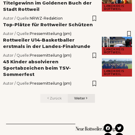
Titelgewinn im Goldenen Buch der
LANDKREIS
Stadt Rottweil
ROTTWEIL
Autor / Quelle:
NRWZ-Redaktion
Top-Plätze für Rottweiler Schützen
Autor / Quelle:
Pressemitteilung (pm)
Rottweiler U14-Basketballer
erstmals in der Landes-Finalrunde
LANDKREIS
ROTTWEIL
Autor / Quelle:
Pressemitteilung (pm)
45 Kinder absolvieren
Sportabzeichen beim TSV-
LANDKREIS
Sommerfest
ROTTWEIL
Autor / Quelle:
Pressemitteilung (pm)
Zurück
Weiter