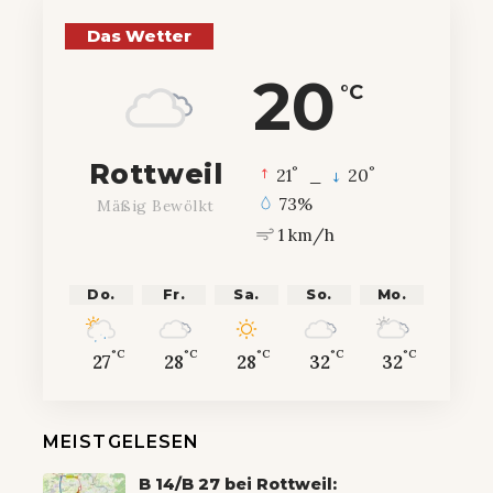
Das Wetter
20
°C
Rottweil
°
°
21
_
20
73%
Mäßig Bewölkt
1 km/h
Do.
Fr.
Sa.
So.
Mo.
°C
°C
°C
°C
°C
27
28
28
32
32
MEISTGELESEN
B 14/B 27 bei Rottweil: