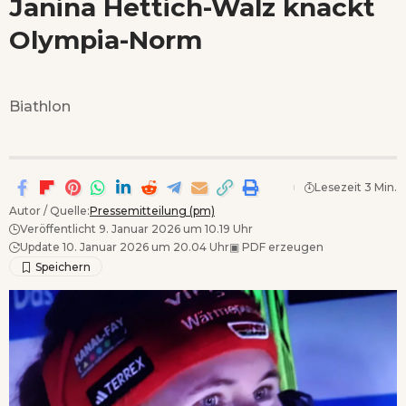
Janina Hettich-Walz knackt
Wenn Orte erzählen ...
Olympia-Norm
Biathlon
Lesezeit 3 Min.
Autor / Quelle:
Pressemitteilung (pm)
Veröffentlicht 9. Januar 2026 um 10.19 Uhr
Update 10. Januar 2026 um 20.04 Uhr
▣
PDF erzeugen