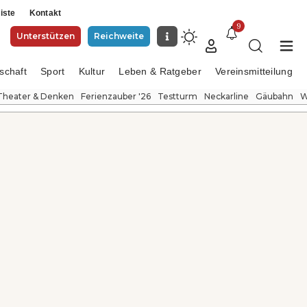
iste
Kontakt
9
Unterstützen
Reichweite
schaft
Sport
Kultur
Leben & Ratgeber
Vereinsmitteilung
Theater & Denken
Ferienzauber '26
Testturm
Neckarline
Gäubahn
W