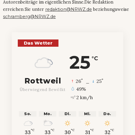
Autorenbeiträge im eigentlichen Sinne.Die Redaktion
erreichen Sie unter
redaktion@NRWZ.de
beziehungsweise
schramberg@NRWZ.de
Das Wetter
25
°C
Rottweil
°
°
26
_
25
49%
Überwiegend Bewölkt
2 km/h
So.
Mo.
Di.
Mi.
Do.
°C
°C
°C
°C
°C
33
33
30
31
32