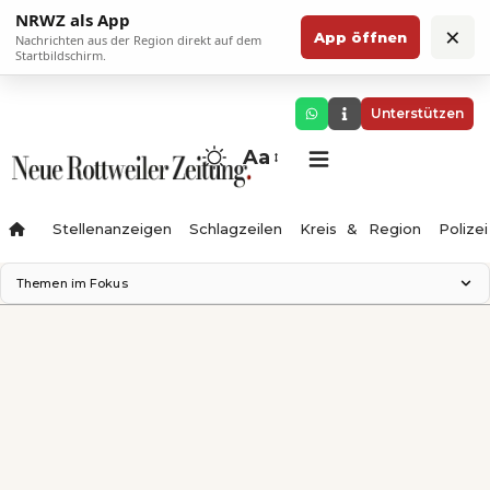
NRWZ als App
×
App öffnen
Nachrichten aus der Region direkt auf dem
Startbildschirm.
Unterstützen
Aa
Stellenanzeigen
Schlagzeilen
Kreis & Region
Polizei
Themen im Fokus
Landesgartenschau 2028
Zimmertheater Rottweil
Science Center
Ferienzauber '26
Testturm
Neckarline
Gäubahn