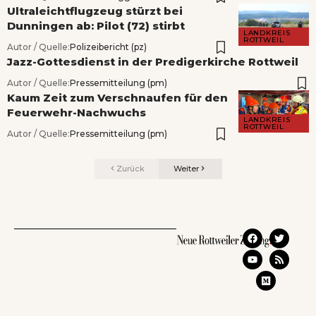
Ultraleichtflugzeug stürzt bei
Dunningen ab: Pilot (72) stirbt
LANDKREIS
ROTTWEIL
Autor / Quelle:
Polizeibericht (pz)
Jazz-Gottesdienst in der Predigerkirche Rottweil
Autor / Quelle:
Pressemitteilung (pm)
Kaum Zeit zum Verschnaufen für den
Feuerwehr-Nachwuchs
LANDKREIS
ROTTWEIL
Autor / Quelle:
Pressemitteilung (pm)
Zurück
Weiter