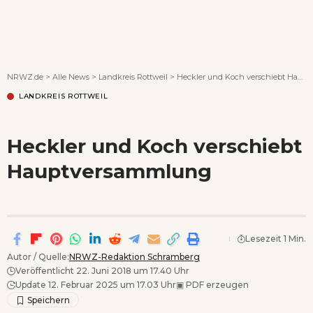
Wenn Orte erzählen ...
NRWZ.de
>
Alle News
>
Landkreis Rottweil
>
Heckler und Koch verschiebt Hauptversammlung
LANDKREIS ROTTWEIL
Heckler und Koch verschiebt
Hauptversammlung
Lesezeit 1 Min.
Autor / Quelle:
NRWZ-Redaktion Schramberg
Veröffentlicht 22. Juni 2018 um 17.40 Uhr
Update 12. Februar 2025 um 17.03 Uhr
▣
PDF erzeugen