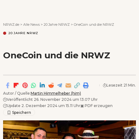
Wenn Orte erzählen ...
NRWZ.de
>
Alle News
>
20 Jahre NRWZ
>
OneCoin und die NRWZ
20 JAHRE NRWZ
OneCoin und die NRWZ
Lesezeit 21 Min.
Autor / Quelle:
Martin Himmelheber (him)
Veröffentlicht 26. November 2024 um 13.07 Uhr
Update 2. Dezember 2024 um 15.11 Uhr
▣
PDF erzeugen