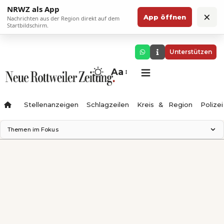
NRWZ als App
×
App öffnen
Nachrichten aus der Region direkt auf dem
Startbildschirm.
Unterstützen
Aa
Stellenanzeigen
Schlagzeilen
Kreis & Region
Polizei
Themen im Fokus
Landesgartenschau 2028
Zimmertheater Rottweil
Science Center
Ferienzauber '26
Testturm
Neckarline
Gäubahn