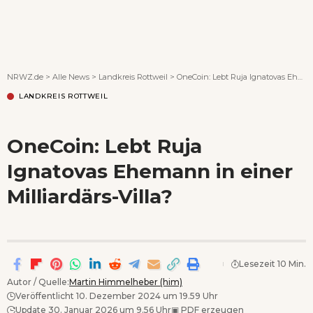
Wenn Orte erzählen ...
NRWZ.de
>
Alle News
>
Landkreis Rottweil
>
OneCoin: Lebt Ruja Ignatovas Ehemann in einer Milliardärs-Villa?
LANDKREIS ROTTWEIL
OneCoin: Lebt Ruja
Ignatovas Ehemann in einer
Milliardärs-Villa?
Lesezeit 10 Min.
Autor / Quelle:
Martin Himmelheber (him)
Veröffentlicht 10. Dezember 2024 um 19.59 Uhr
Update 30. Januar 2026 um 9.56 Uhr
▣
PDF erzeugen