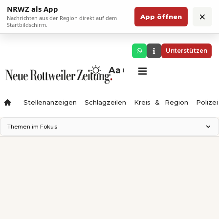
NRWZ als App
×
App öffnen
Nachrichten aus der Region direkt auf dem
Startbildschirm.
Unterstützen
Aa
Stellenanzeigen
Schlagzeilen
Kreis & Region
Polizei
Themen im Fokus
Landesgartenschau 2028
Zimmertheater Rottweil
Science Center
Ferienzauber '26
Testturm
Neckarline
Gäubahn