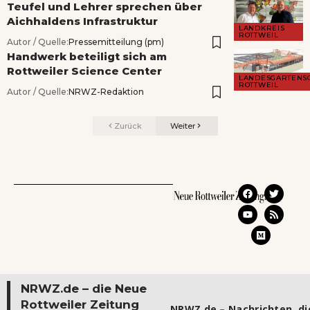
Teufel und Lehrer sprechen über
Aichhaldens Infrastruktur
LANDKREIS
ROTTWEIL
Autor / Quelle:
Pressemitteilung (pm)
Handwerk beteiligt sich am
Rottweiler Science Center
LANDESGARTENS
ROTTWEIL
Autor / Quelle:
NRWZ-Redaktion
Zurück
Weiter
NRWZ.de – die Neue
Rottweiler Zeitung
NRWZ.de – Nachrichten, die