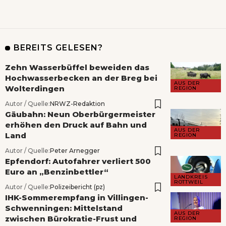
BEREITS GELESEN?
Zehn Wasserbüffel beweiden das
Hochwasserbecken an der Breg bei
AUS DER
Wolterdingen
REGION
Autor / Quelle:
NRWZ-Redaktion
Gäubahn: Neun Oberbürgermeister
erhöhen den Druck auf Bahn und
AUS DER
Land
REGION
Autor / Quelle:
Peter Arnegger
Epfendorf: Autofahrer verliert 500
Euro an „Benzinbettler“
LANDKREIS
ROTTWEIL
Autor / Quelle:
Polizeibericht (pz)
IHK-Sommerempfang in Villingen-
Schwenningen: Mittelstand
AUS DER
zwischen Bürokratie-Frust und
REGION