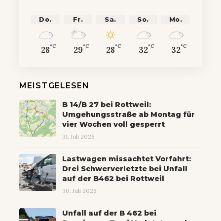
Do.
Fr.
Sa.
So.
Mo.
°C
°C
°C
°C
°C
28
29
28
32
32
MEISTGELESEN
B 14/B 27 bei Rottweil:
Umgehungsstraße ab Montag für
vier Wochen voll gesperrt
31. Juli 2026
Lastwagen missachtet Vorfahrt:
Drei Schwerverletzte bei Unfall
auf der B462 bei Rottweil
30. Juli 2026
Unfall auf der B 462 bei