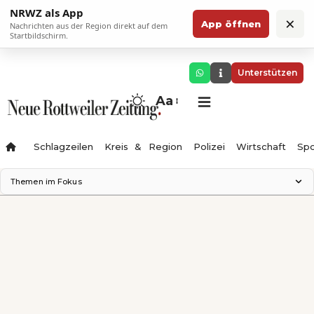
NRWZ als App
×
App öffnen
Nachrichten aus der Region direkt auf dem
Startbildschirm.
Unterstützen
Aa
Schlagzeilen
Kreis & Region
Polizei
Wirtschaft
Spo
Themen im Fokus
Landesgartenschau 2028
Science Center
Staatsmann: Theater & Denken
Ferienzauber '26
Testturm
Neckarline
Gäubahn