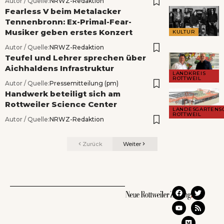
Autor / Quelle:
NRWZ-Redaktion
Fearless V beim Metalacker
Tennenbronn: Ex-Primal-Fear-
Musiker geben erstes Konzert
KULTUR
Autor / Quelle:
NRWZ-Redaktion
Teufel und Lehrer sprechen über
Aichhaldens Infrastruktur
LANDKREIS
ROTTWEIL
Autor / Quelle:
Pressemitteilung (pm)
Handwerk beteiligt sich am
Rottweiler Science Center
LANDESGARTENS
ROTTWEIL
Autor / Quelle:
NRWZ-Redaktion
Zurück
Weiter