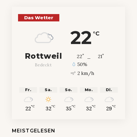
Das Wetter
22
°C
Rottweil
°
°
22
_
21
50%
Bedeckt
2 km/h
Fr.
Sa.
So.
Mo.
Di.
°C
°C
°C
°C
°C
22
32
35
32
29
MEISTGELESEN