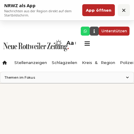
NRWZ als App
×
App öffnen
Nachrichten aus der Region direkt auf dem
Startbildschirm.
Unterstützen
Aa
Stellenanzeigen
Schlagzeilen
Kreis & Region
Polizei
Themen im Fokus
Landesgartenschau 2028
Zimmertheater Rottweil
Science Center
Ferienzauber '26
Testturm
Neckarline
Gäubahn