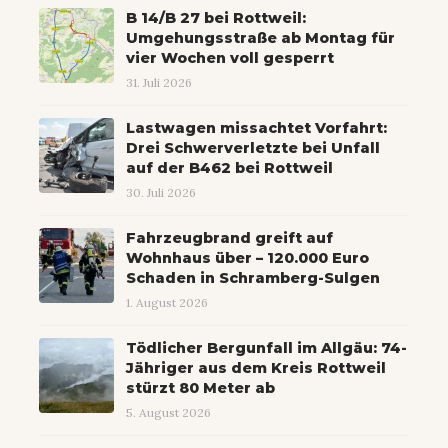
B 14/B 27 bei Rottweil:
Umgehungsstraße ab Montag für
vier Wochen voll gesperrt
31. Juli 2026
Lastwagen missachtet Vorfahrt:
Drei Schwerverletzte bei Unfall
auf der B462 bei Rottweil
30. Juli 2026
Fahrzeugbrand greift auf
Wohnhaus über – 120.000 Euro
Schaden in Schramberg-Sulgen
1. August 2026
Tödlicher Bergunfall im Allgäu: 74-
Jähriger aus dem Kreis Rottweil
stürzt 80 Meter ab
5. August 2026