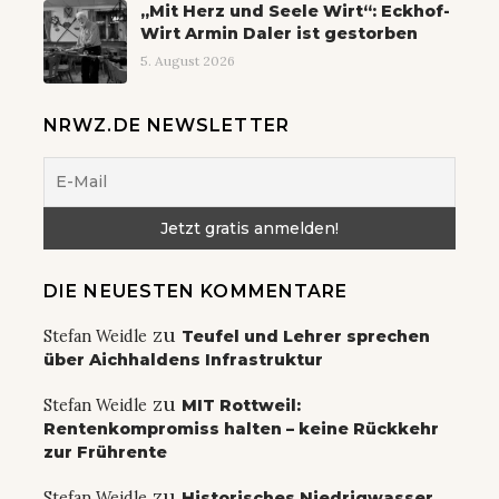
„Mit Herz und Seele Wirt“: Eckhof-
Wirt Armin Daler ist gestorben
5. August 2026
NRWZ.DE NEWSLETTER
DIE NEUESTEN KOMMENTARE
zu
Stefan Weidle
Teufel und Lehrer sprechen
über Aichhaldens Infrastruktur
zu
Stefan Weidle
MIT Rottweil:
Rentenkompromiss halten – keine Rückkehr
zur Frührente
zu
Stefan Weidle
Historisches Niedrigwasser