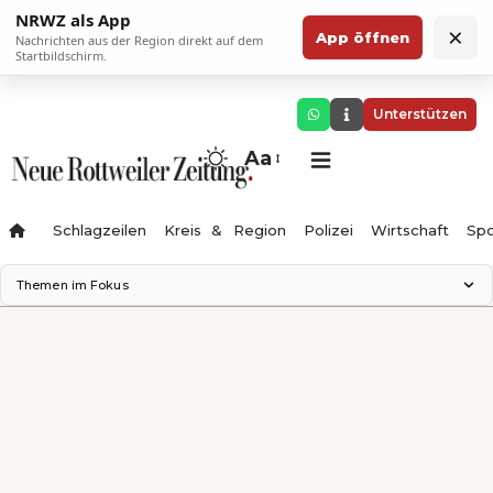
NRWZ als App
×
App öffnen
Nachrichten aus der Region direkt auf dem
Startbildschirm.
Unterstützen
Aa
Schlagzeilen
Kreis & Region
Polizei
Wirtschaft
Spo
Themen im Fokus
Landesgartenschau 2028
Science Center
Staatsmann: Theater & Denken
Ferienzauber '26
Testturm
Neckarline
Gäubahn