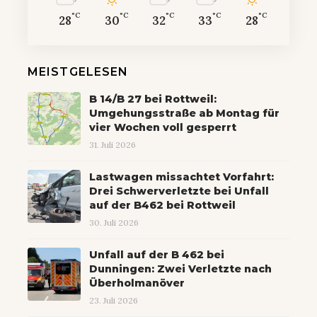
°C
°C
°C
°C
°C
28
30
32
33
28
MEISTGELESEN
B 14/B 27 bei Rottweil:
Umgehungsstraße ab Montag für
vier Wochen voll gesperrt
31. Juli 2026
Lastwagen missachtet Vorfahrt:
Drei Schwerverletzte bei Unfall
auf der B462 bei Rottweil
30. Juli 2026
Unfall auf der B 462 bei
Dunningen: Zwei Verletzte nach
Überholmanöver
23. Juli 2026