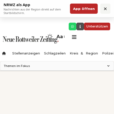
NRWZ als App
×
App öffnen
Nachrichten aus der Region direkt auf dem
Startbildschirm.
Unterstützen
Aa
Stellenanzeigen
Schlagzeilen
Kreis & Region
Polizei
Themen im Fokus
Landesgartenschau 2028
Zimmertheater Rottweil
Science Center
Ferienzauber '26
Testturm
Neckarline
Gäubahn