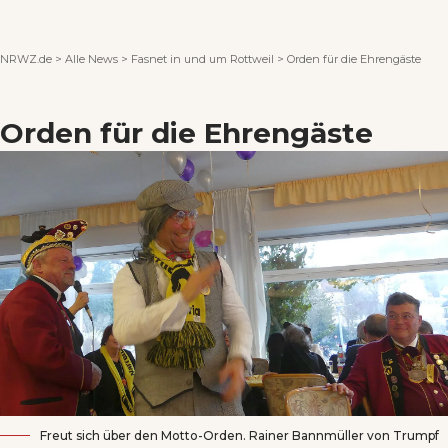
Wenn Orte erzählen ...
NRWZ.de
>
Alle News
>
Fasnet in und um Rottweil
>
Orden für die Ehrengäste
Orden für die Ehrengäste
Freut sich über den Motto-Orden. Rainer Bannmüller von Trumpf