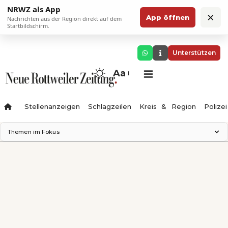
NRWZ als App
×
App öffnen
Nachrichten aus der Region direkt auf dem
Startbildschirm.
Unterstützen
Aa
Stellenanzeigen
Schlagzeilen
Kreis & Region
Polizei
Themen im Fokus
Landesgartenschau 2028
Zimmertheater Rottweil
Science Center
Ferienzauber '26
Testturm
Neckarline
Gäubahn