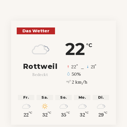
Das Wetter
22
°C
Rottweil
°
°
22
_
21
50%
Bedeckt
2 km/h
Fr.
Sa.
So.
Mo.
Di.
°C
°C
°C
°C
°C
22
32
35
32
29