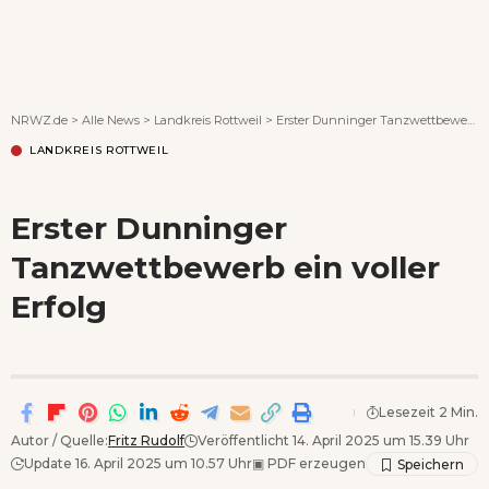
Wenn Orte erzählen ...
NRWZ.de
>
Alle News
>
Landkreis Rottweil
>
Erster Dunninger Tanzwettbewerb ein voller Erfolg
LANDKREIS ROTTWEIL
Erster Dunninger
Tanzwettbewerb ein voller
Erfolg
Lesezeit 2 Min.
Autor / Quelle:
Fritz Rudolf
Veröffentlicht 14. April 2025 um 15.39 Uhr
Update 16. April 2025 um 10.57 Uhr
▣
PDF erzeugen