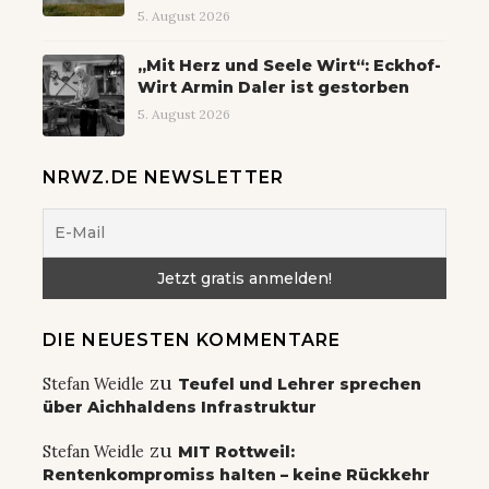
5. August 2026
„Mit Herz und Seele Wirt“: Eckhof-
Wirt Armin Daler ist gestorben
5. August 2026
NRWZ.DE NEWSLETTER
DIE NEUESTEN KOMMENTARE
zu
Stefan Weidle
Teufel und Lehrer sprechen
über Aichhaldens Infrastruktur
zu
Stefan Weidle
MIT Rottweil:
Rentenkompromiss halten – keine Rückkehr