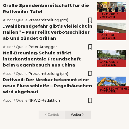
Große Spendenbereitschaft für die
Rottweiler Tafel
LANDKREIS
ROTTWEIL
Autor / Quelle:
Pressemitteilung (pm)
„Waldbrandgefahr gibt’s vielleicht in
Italien” – Paar reißt Verbotsschilder
LANDKREIS
ab und zündet Grill an
ROTTWEIL
Autor / Quelle:
Peter Arnegger
Nell-Breuning-Schule stärkt
interkontinentale Freundschaft
LANDKREIS
beim Gegenbesuch aus China
ROTTWEIL
Autor / Quelle:
Pressemitteilung (pm)
Rottweil: Der Neckar bekommt eine
neue Flussschleife – Pegelhäuschen
LANDESGARTENS
wird abgebaut
ROTTWEIL
Autor / Quelle:
NRWZ-Redaktion
Zurück
Weiter