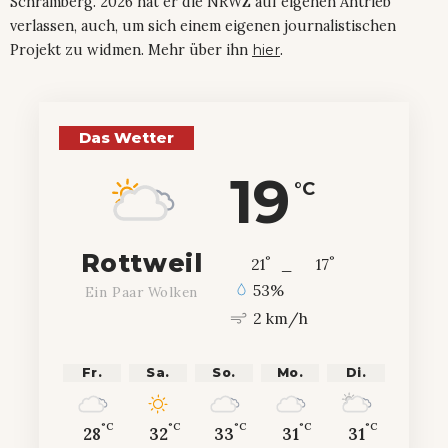
Schramberg. 2026 hat er die NRWZ auf eigenen Antrieb
verlassen, auch, um sich einem eigenen journalistischen
Projekt zu widmen. Mehr über ihn
hier
.
Das Wetter
19
°C
Rottweil
°
°
21
_
17
53%
Ein Paar Wolken
2 km/h
Fr.
Sa.
So.
Mo.
Di.
°C
°C
°C
°C
°C
28
32
33
31
31