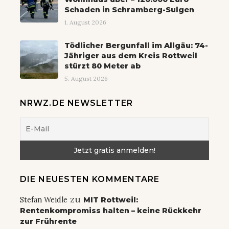
Schaden in Schramberg-Sulgen
1. August 2026
Tödlicher Bergunfall im Allgäu: 74-
Jähriger aus dem Kreis Rottweil
stürzt 80 Meter ab
5. August 2026
NRWZ.DE NEWSLETTER
DIE NEUESTEN KOMMENTARE
zu
Stefan Weidle
MIT Rottweil:
Rentenkompromiss halten – keine Rückkehr
zur Frührente