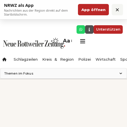
NRWZ als App
×
App öffnen
Nachrichten aus der Region direkt auf dem
Startbildschirm.
Unterstützen
Aa
Schlagzeilen
Kreis & Region
Polizei
Wirtschaft
Spo
Themen im Fokus
Landesgartenschau 2028
Science Center
Staatsmann: Theater & Denken
Ferienzauber '26
Testturm
Neckarline
Gäubahn