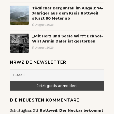
Tödlicher Bergunfall im Allgäu: 74-
Jähriger aus dem Kreis Rottweil
stürzt 80 Meter ab
5. August 2026
„Mit Herz und Seele Wirt“: Eckhof-
Wirt Armin Daler ist gestorben
5. August 2026
NRWZ.DE NEWSLETTER
DIE NEUESTEN KOMMENTARE
zu
Schuttigbiss
Rottweil: Der Neckar bekommt