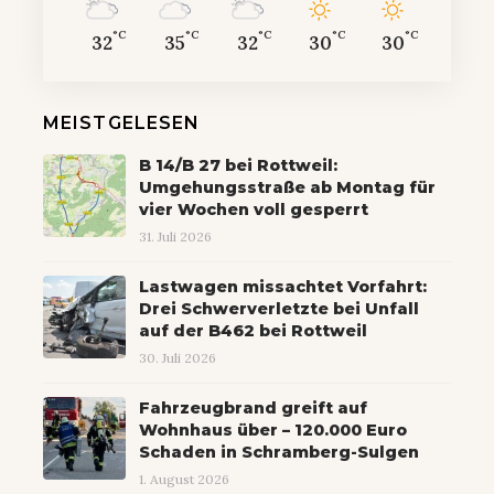
°C
°C
°C
°C
°C
32
35
32
30
30
MEISTGELESEN
B 14/B 27 bei Rottweil:
Umgehungsstraße ab Montag für
vier Wochen voll gesperrt
31. Juli 2026
Lastwagen missachtet Vorfahrt:
Drei Schwerverletzte bei Unfall
auf der B462 bei Rottweil
30. Juli 2026
Fahrzeugbrand greift auf
Wohnhaus über – 120.000 Euro
Schaden in Schramberg-Sulgen
1. August 2026