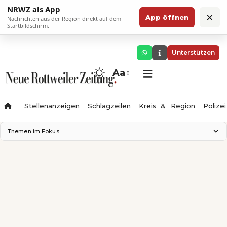
NRWZ als App
×
App öffnen
Nachrichten aus der Region direkt auf dem
Startbildschirm.
Unterstützen
Aa
Stellenanzeigen
Schlagzeilen
Kreis & Region
Polizei
Themen im Fokus
Landesgartenschau 2028
Zimmertheater Rottweil
Science Center
Ferienzauber '26
Testturm
Neckarline
Gäubahn