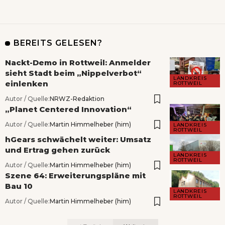
BEREITS GELESEN?
Nackt-Demo in Rottweil: Anmelder
sieht Stadt beim „Nippelverbot“
LANDKREIS
einlenken
ROTTWEIL
Autor / Quelle:
NRWZ-Redaktion
„Planet Centered Innovation“
Autor / Quelle:
Martin Himmelheber (him)
LANDKREIS
ROTTWEIL
hGears schwächelt weiter: Umsatz
und Ertrag gehen zurück
LANDKREIS
ROTTWEIL
Autor / Quelle:
Martin Himmelheber (him)
Szene 64: Erweiterungspläne mit
Bau 10
LANDKREIS
ROTTWEIL
Autor / Quelle:
Martin Himmelheber (him)