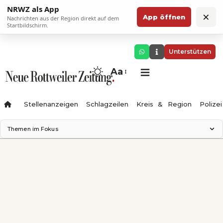
NRWZ als App
×
App öffnen
Nachrichten aus der Region direkt auf dem
Startbildschirm.
Unterstützen
Aa
Stellenanzeigen
Schlagzeilen
Kreis & Region
Polizei
Themen im Fokus
Landesgartenschau 2028
Zimmertheater Rottweil
Science Center
Ferienzauber '26
Testturm
Neckarline
Gäubahn