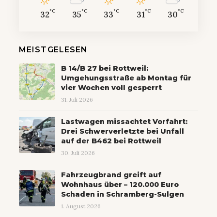
°C
°C
°C
°C
°C
32
35
33
31
30
MEISTGELESEN
B 14/B 27 bei Rottweil:
Umgehungsstraße ab Montag für
vier Wochen voll gesperrt
31. Juli 2026
Lastwagen missachtet Vorfahrt:
Drei Schwerverletzte bei Unfall
auf der B462 bei Rottweil
30. Juli 2026
Fahrzeugbrand greift auf
Wohnhaus über – 120.000 Euro
Schaden in Schramberg-Sulgen
1. August 2026