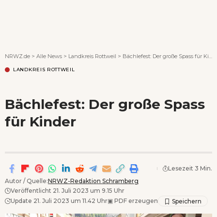
Wenn Orte erzählen ...
NRWZ.de
>
Alle News
>
Landkreis Rottweil
>
Bächlefest: Der große Spass für Kinder
LANDKREIS ROTTWEIL
Bächlefest: Der große Spass
für Kinder
Lesezeit 3 Min.
Autor / Quelle:
NRWZ-Redaktion Schramberg
Veröffentlicht 21. Juli 2023 um 9.15 Uhr
Update 21. Juli 2023 um 11.42 Uhr
▣
PDF erzeugen