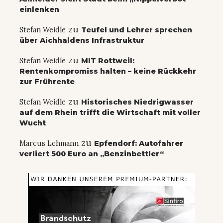
einlenken
zu
Stefan Weidle
Teufel und Lehrer sprechen
über Aichhaldens Infrastruktur
zu
Stefan Weidle
MIT Rottweil:
Rentenkompromiss halten – keine Rückkehr
zur Frührente
zu
Stefan Weidle
Historisches Niedrigwasser
auf dem Rhein trifft die Wirtschaft mit voller
Wucht
zu
Marcus Lehmann
Epfendorf: Autofahrer
verliert 500 Euro an „Benzinbettler“