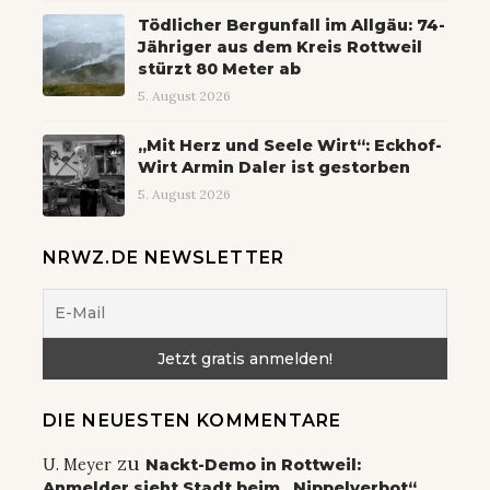
Tödlicher Bergunfall im Allgäu: 74-
Jähriger aus dem Kreis Rottweil
stürzt 80 Meter ab
5. August 2026
„Mit Herz und Seele Wirt“: Eckhof-
Wirt Armin Daler ist gestorben
5. August 2026
NRWZ.DE NEWSLETTER
DIE NEUESTEN KOMMENTARE
zu
U. Meyer
Nackt-Demo in Rottweil:
Anmelder sieht Stadt beim „Nippelverbot“