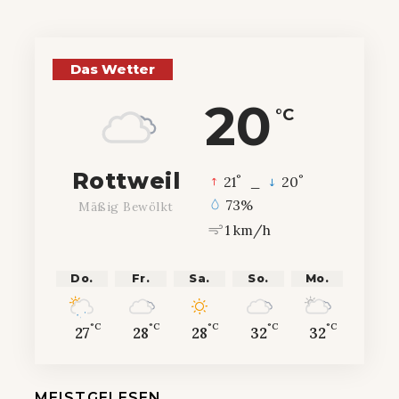
Das Wetter
20
°C
Rottweil
°
°
21
_
20
73%
Mäßig Bewölkt
1 km/h
Do.
Fr.
Sa.
So.
Mo.
°C
°C
°C
°C
°C
27
28
28
32
32
MEISTGELESEN