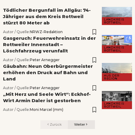
Tödlicher Bergunfall im Allgäu: 74-
Jähriger aus dem Kreis Rottweil
LANDKREIS
stürzt 80 Meter ab
ROTTWEIL
Autor / Quelle:
NRWZ-Redaktion
Gasgeruch: Feuerwehreinsatz in der
5
Rottweiler Innenstadt –
LANDKREIS
Löschfahrzeug verunfallt
ROTTWEIL
Autor / Quelle:
Peter Arnegger
Gäubahn: Neun Oberbürgermeister
erhöhen den Druck auf Bahn und
AUS DER
Land
REGION
Autor / Quelle:
Peter Arnegger
„Mit Herz und Seele Wirt“: Eckhof-
Wirt Armin Daler ist gestorben
LANDKREIS
ROTTWEIL
Autor / Quelle:
Moni Marcel (mm)
Zurück
Weiter