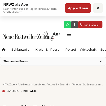
NRWZ als App
×
App öffnen
Nachrichten aus der Region direkt auf dem
Startbildschirm.
Unterstützen
Aa
Schlagzeilen
Kreis & Region
Polizei
Wirtschaft
Spo
Themen im Fokus
Landesgartenschau 2028
Science Center
Staatsmann: Theater & Denken
NRWZ.de
>
Alle News
>
Landkreis Rottweil
>
Brand in Toilette: Großeinsatz an Sulgener Schule – keine Verletzten
Ferienzauber '26
LANDKREIS ROTTWEIL
Testturm
Neckarline
Gäubahn