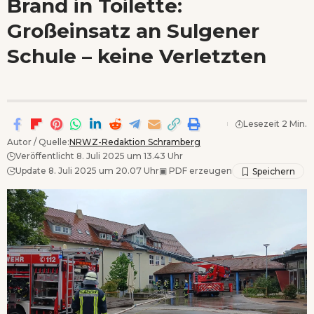
Brand in Toilette:
Wenn Orte erzählen ...
Großeinsatz an Sulgener
Schule – keine Verletzten
Lesezeit 2 Min.
Autor / Quelle:
NRWZ-Redaktion Schramberg
Veröffentlicht 8. Juli 2025 um 13.43 Uhr
Update 8. Juli 2025 um 20.07 Uhr
▣
PDF erzeugen