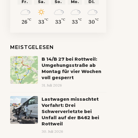
Fr.
Sa.
So.
Mo.
Di.
°C
°C
°C
°C
°C
26
33
33
33
30
MEISTGELESEN
B 14/B 27 bei Rottweil:
Umgehungsstraße ab
Montag für vier Wochen
voll gesperrt
31. Juli 2026
Lastwagen missachtet
Vorfahrt: Drei
Schwerverletzte bei
Unfall auf der B462 bei
Rottweil
30. Juli 2026