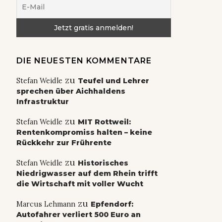
DIE NEUESTEN KOMMENTARE
zu
Stefan Weidle
Teufel und Lehrer
sprechen über Aichhaldens
Infrastruktur
zu
Stefan Weidle
MIT Rottweil:
Rentenkompromiss halten – keine
Rückkehr zur Frührente
zu
Stefan Weidle
Historisches
Niedrigwasser auf dem Rhein trifft
die Wirtschaft mit voller Wucht
zu
Marcus Lehmann
Epfendorf:
Autofahrer verliert 500 Euro an