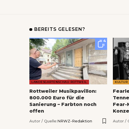
BEREITS GELESEN?
4
LANDESGARTENSCHAU ROTTWEIL
KULTUR
Rottweiler Musikpavillon:
Fearl
800.000 Euro für die
Tenne
Sanierung – Farbton noch
Fear-
offen
Konze
Autor / Quelle:
NRWZ-Redaktion
Autor / 