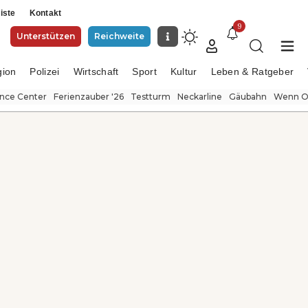
iste
Kontakt
9
Unterstützen
Reichweite
gion
Polizei
Wirtschaft
Sport
Kultur
Leben & Ratgeber
ence Center
Ferienzauber '26
Testturm
Neckarline
Gäubahn
Wenn Or