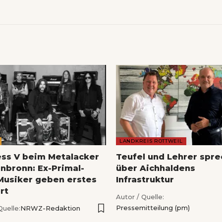
LANDKREIS ROTTWEIL
ess V beim Metalacker
Teufel und Lehrer spr
nbronn: Ex-Primal-
über Aichhaldens
Musiker geben erstes
Infrastruktur
rt
Autor / Quelle:
Pressemitteilung (pm)
Quelle:
NRWZ-Redaktion