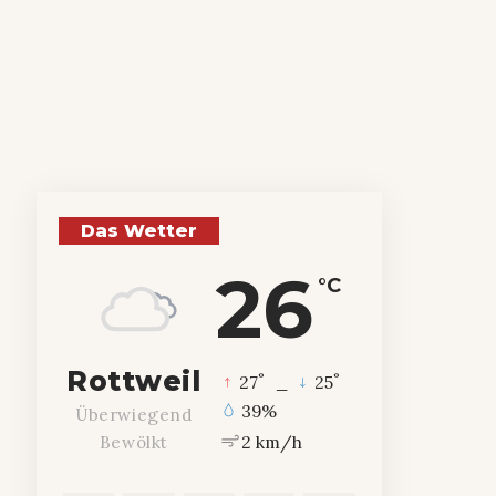
Das Wetter
26
°C
Rottweil
°
°
27
_
25
39%
Überwiegend
2 km/h
Bewölkt