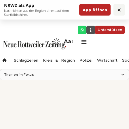
NRWZ als App
×
App öffnen
Nachrichten aus der Region direkt auf dem
Startbildschirm.
Unterstützen
Aa
Schlagzeilen
Kreis & Region
Polizei
Wirtschaft
Spo
Themen im Fokus
Landesgartenschau 2028
Science Center
Staatsmann: Theater & Denken
Ferienzauber '26
Testturm
Neckarline
Gäubahn