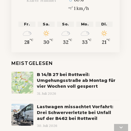
Klarer Himmel
1 km/h
Fr.
Sa.
So.
Mo.
Di.
°C
°C
°C
°C
°C
28
30
32
33
21
MEISTGELESEN
B 14/B 27 bei Rottweil:
Umgehungsstraße ab Montag für
vier Wochen voll gesperrt
31. Juli 2026
Lastwagen missachtet Vorfahrt:
Drei Schwerverletzte bei Unfall
auf der B462 bei Rottweil
30. Juli 2026