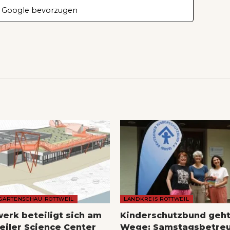
 Google bevorzugen
GARTENSCHAU ROTTWEIL
LANDKREIS ROTTWEIL
erk beteiligt sich am
Kinderschutzbund geh
eiler Science Center
Wege: Samstagsbetre