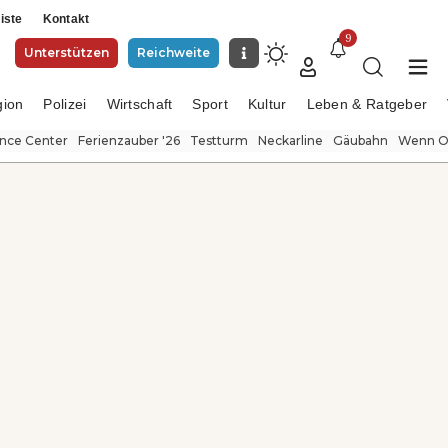
iste
Kontakt
9
Unterstützen
Reichweite
gion
Polizei
Wirtschaft
Sport
Kultur
Leben & Ratgeber
ence Center
Ferienzauber '26
Testturm
Neckarline
Gäubahn
Wenn Or