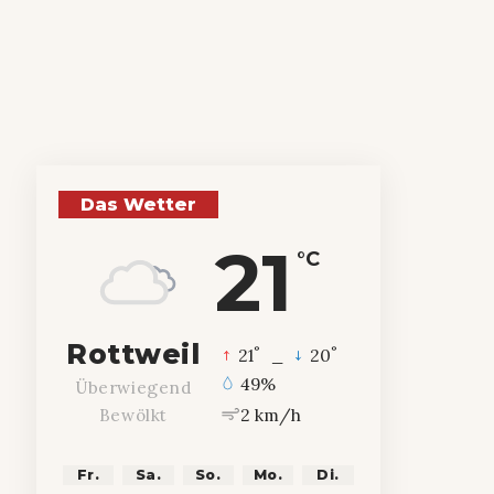
Das Wetter
21
°C
Rottweil
°
°
21
_
20
49%
Überwiegend
2 km/h
Bewölkt
Fr.
Sa.
So.
Mo.
Di.