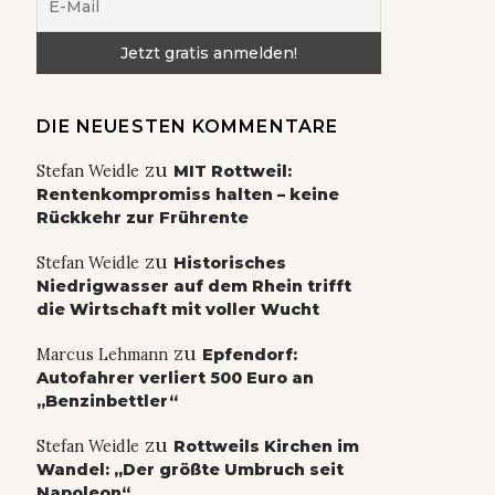
DIE NEUESTEN KOMMENTARE
zu
Stefan Weidle
MIT Rottweil:
Rentenkompromiss halten – keine
Rückkehr zur Frührente
zu
Stefan Weidle
Historisches
Niedrigwasser auf dem Rhein trifft
die Wirtschaft mit voller Wucht
zu
Marcus Lehmann
Epfendorf:
Autofahrer verliert 500 Euro an
„Benzinbettler“
zu
Stefan Weidle
Rottweils Kirchen im
Wandel: „Der größte Umbruch seit
Napoleon“