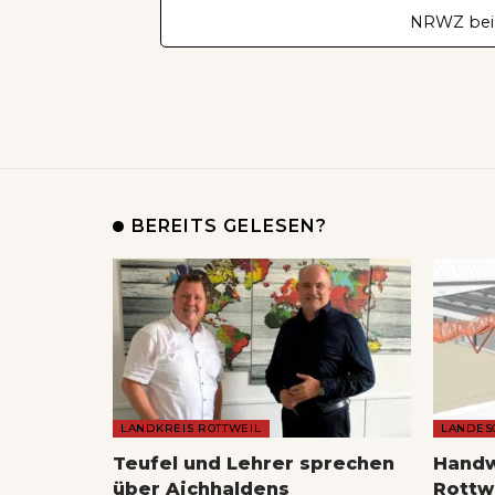
NRWZ bei
BEREITS GELESEN?
LANDKREIS ROTTWEIL
LANDES
Teufel und Lehrer sprechen
Handw
über Aichhaldens
Rottw