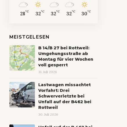
°C
°C
°C
°C
°C
28
32
32
32
30
MEISTGELESEN
B 14/B 27 bei Rottweil:
Umgehungsstraße ab
Montag für vier Wochen
voll gesperrt
31. Juli 2026
Lastwagen missachtet
Vorfahrt: Drei
Schwerverletzte bei
Unfall auf der B462 bei
Rottweil
30. Juli 2026