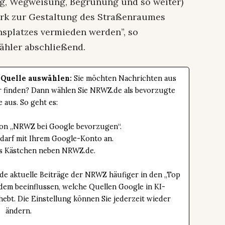
ng, Wegweisung, Begrünung und so weiter)
rk zur Gestaltung des Straßenraumes
hsplatzes vermieden werden”, so
ähler abschließend.
 Quelle auswählen:
Sie möchten Nachrichten aus
er finden? Dann wählen Sie NRWZ.de als bevorzugte
e aus. So geht es:
tton „NRWZ bei Google bevorzugen“.
edarf mit Ihrem Google-Konto an.
das Kästchen neben NRWZ.de.
de aktuelle Beiträge der NRWZ häufiger in den „Top
dem beeinflussen, welche Quellen Google in KI-
bt. Die Einstellung können Sie jederzeit wieder
ändern.