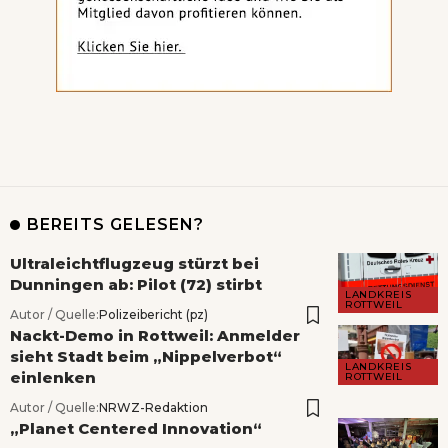
BEREITS GELESEN?
Ultraleichtflugzeug stürzt bei
Dunningen ab: Pilot (72) stirbt
LANDKREIS
ROTTWEIL
Autor / Quelle:
Polizeibericht (pz)
Nackt-Demo in Rottweil: Anmelder
sieht Stadt beim „Nippelverbot“
LANDKREIS
einlenken
ROTTWEIL
Autor / Quelle:
NRWZ-Redaktion
„Planet Centered Innovation“