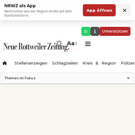
NRWZ als App
×
App öffnen
Nachrichten aus der Region direkt auf dem
Startbildschirm.
Unterstützen
Aa
Stellenanzeigen
Schlagzeilen
Kreis & Region
Polizei
Themen im Fokus
Landesgartenschau 2028
Zimmertheater Rottweil
Science Center
Ferienzauber '26
Testturm
Neckarline
Gäubahn