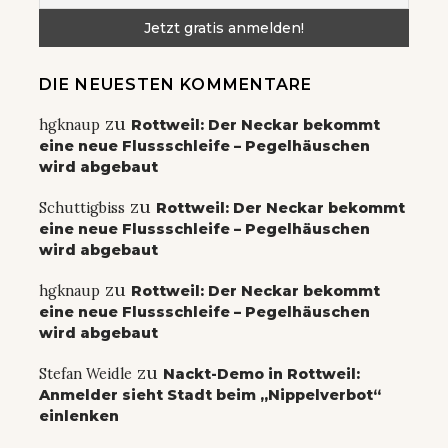
DIE NEUESTEN KOMMENTARE
zu
hgknaup
Rottweil: Der Neckar bekommt
eine neue Flussschleife – Pegelhäuschen
wird abgebaut
zu
Schuttigbiss
Rottweil: Der Neckar bekommt
eine neue Flussschleife – Pegelhäuschen
wird abgebaut
zu
hgknaup
Rottweil: Der Neckar bekommt
eine neue Flussschleife – Pegelhäuschen
wird abgebaut
zu
Stefan Weidle
Nackt-Demo in Rottweil:
Anmelder sieht Stadt beim „Nippelverbot“
einlenken