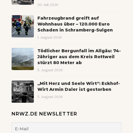
30. Juli 2026
Fahrzeugbrand greift auf
Wohnhaus über – 120.000 Euro
Schaden in Schramberg-Sulgen
1. August 2026
Tödlicher Bergunfall im Allgäu: 74-
Jähriger aus dem Kreis Rottweil
stürzt 80 Meter ab
5. August 2026
„Mit Herz und Seele Wirt“: Eckhof-
Wirt Armin Daler ist gestorben
5. August 2026
NRWZ.DE NEWSLETTER