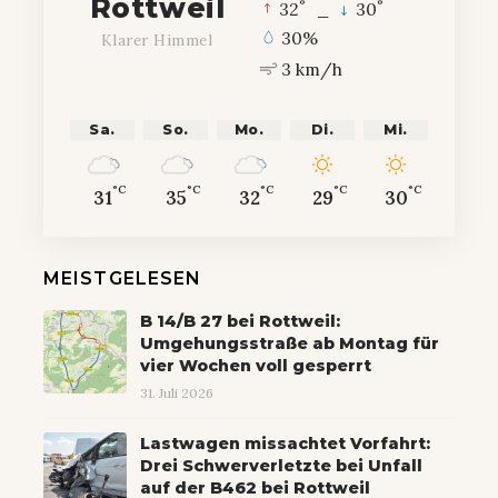
Rottweil
°
°
32
_
30
30%
Klarer Himmel
3 km/h
Sa.
So.
Mo.
Di.
Mi.
°C
°C
°C
°C
°C
31
35
32
29
30
MEISTGELESEN
B 14/B 27 bei Rottweil:
Umgehungsstraße ab Montag für
vier Wochen voll gesperrt
31. Juli 2026
Lastwagen missachtet Vorfahrt:
Drei Schwerverletzte bei Unfall
auf der B462 bei Rottweil