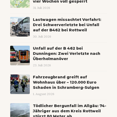
vier Wochen voll gesperrt
31. Juli 2026
Lastwagen missachtet Vorfahrt:
Drei Schwerverletzte bei Unfall
auf der B462 bei Rottweil
30. Juli 2026
Unfall auf der B 462 bei
Dunningen: Zwei Verletzte nach
Überholmanöver
23. Juli 2026
Fahrzeugbrand greift auf
Wohnhaus über – 120.000 Euro
Schaden in Schramberg-Sulgen
1. August 2026
Tödlicher Bergunfall im Allgäu: 74-
Jähriger aus dem Kreis Rottweil
stürzt 80 Meter ab