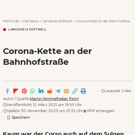
Wenn Orte erzählen ...
NRWZ.de
>
Alle News
>
Landkreis Rottweil
>
Corona-Kette an der Bahnhofstraße
LANDKREIS ROTTWEIL
Corona-Kette an der
Bahnhofstraße
Lesezeit 2 Min.
Autor / Quelle:
Martin Himmelheber (him)
Veröffentlicht 12. März 2021 um 19.50 Uhr
Update 30. November 2023 um 21.32 Uhr
▣
PDF erzeugen
Kaum war der Corso auch auf dem Sulgen