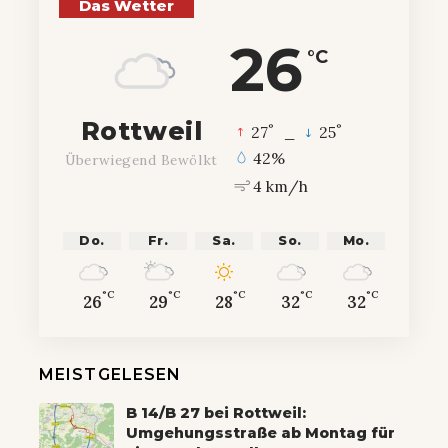
Das Wetter
26
°C
Rottweil
°
°
27
_
25
42%
Überwiegend Bewölkt
4 km/h
Do.
Fr.
Sa.
So.
Mo.
°C
°C
°C
°C
°C
26
29
28
32
32
MEISTGELESEN
B 14/B 27 bei Rottweil:
Umgehungsstraße ab Montag für