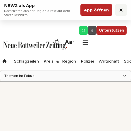
NRWZ als App
×
App öffnen
Nachrichten aus der Region direkt auf dem
Startbildschirm.
Unterstützen
Aa
Schlagzeilen
Kreis & Region
Polizei
Wirtschaft
Spo
Themen im Fokus
Landesgartenschau 2028
Science Center
Staatsmann: Theater & Denken
Ferienzauber '26
Testturm
Neckarline
Gäubahn