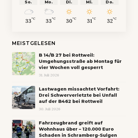
So.
Mo.
Di.
Mi.
Do.
°C
°C
°C
°C
°C
33
33
30
31
32
MEISTGELESEN
B 14/B 27 bei Rottweil:
Umgehungsstraße ab Montag für
vier Wochen voll gesperrt
31. Juli 2026
Lastwagen missachtet Vorfahrt:
Drei Schwerverletzte bei Unfall
auf der B462 bei Rottweil
30. Juli 2026
Fahrzeugbrand greift auf
Wohnhaus über – 120.000 Euro
Schaden in Schramberg-Sulgen