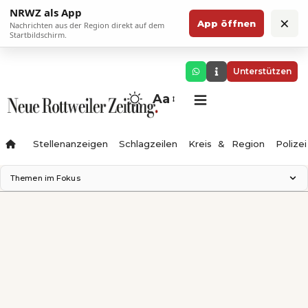
NRWZ als App
×
App öffnen
Nachrichten aus der Region direkt auf dem
Startbildschirm.
Unterstützen
Aa
Stellenanzeigen
Schlagzeilen
Kreis & Region
Polizei
Themen im Fokus
Landesgartenschau 2028
Zimmertheater Rottweil
Science Center
Ferienzauber '26
Testturm
Neckarline
Gäubahn