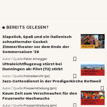
BEREITS GELESEN?
Slapstick, Spaß und ein italienisch
schnatternder Gockel:
Zimmertheater vor dem Ende der
KULTUR
Sommersaison ’26
Autor / Quelle:
Peter Arnegger
Ultraleichtflugzeug stürzt bei
Dunningen ab: Pilot (72) stirbt
LANDKREIS
ROTTWEIL
Autor / Quelle:
Polizeibericht (pz)
Jazz-Gottesdienst in der Predigerkirche Rottweil
Autor / Quelle:
Pressemitteilung (pm)
Kaum Zeit zum Verschnaufen für den
Feuerwehr-Nachwuchs
LANDKREIS
ROTTWEIL
Autor / Quelle:
Pressemitteilung (pm)