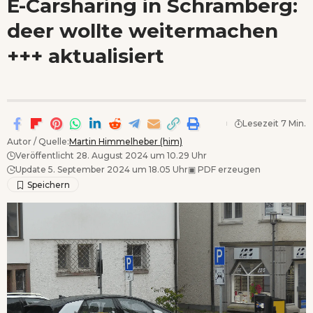
E-Carsharing in Schramberg:
Wenn Orte erzählen ...
deer wollte weitermachen
- Anzeige -
+++ aktualisiert
Lesezeit 7 Min.
Autor / Quelle:
Martin Himmelheber (him)
Veröffentlicht 28. August 2024 um 10.29 Uhr
Update 5. September 2024 um 18.05 Uhr
▣
PDF erzeugen