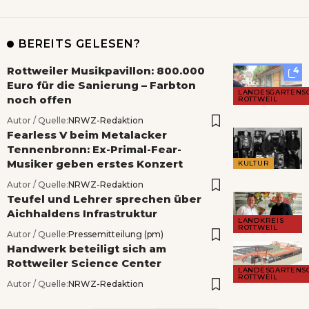
BEREITS GELESEN?
Rottweiler Musikpavillon: 800.000
4
Euro für die Sanierung – Farbton
LANDESGARTENS
noch offen
ROTTWEIL
Autor / Quelle:
NRWZ-Redaktion
Fearless V beim Metalacker
Tennenbronn: Ex-Primal-Fear-
Musiker geben erstes Konzert
KULTUR
Autor / Quelle:
NRWZ-Redaktion
Teufel und Lehrer sprechen über
Aichhaldens Infrastruktur
LANDKREIS
ROTTWEIL
Autor / Quelle:
Pressemitteilung (pm)
Handwerk beteiligt sich am
Rottweiler Science Center
LANDESGARTENS
ROTTWEIL
Autor / Quelle:
NRWZ-Redaktion