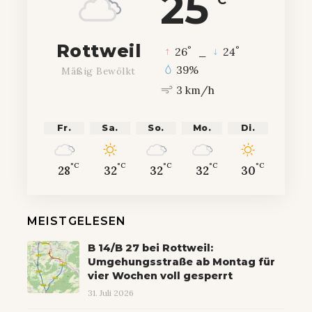
25
Rottweil
°
°
26
_
24
39%
Mäßig Bewölkt
3 km/h
Fr.
Sa.
So.
Mo.
Di.
°C
°C
°C
°C
°C
28
32
32
32
30
MEISTGELESEN
B 14/B 27 bei Rottweil:
Umgehungsstraße ab Montag für
vier Wochen voll gesperrt
31. Juli 2026