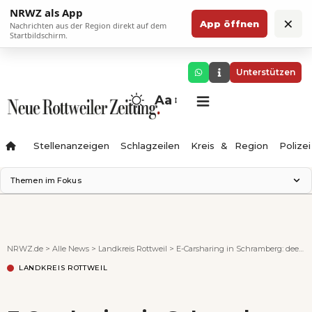
NRWZ als App
×
App öffnen
Nachrichten aus der Region direkt auf dem
Startbildschirm.
Unterstützen
Aa
Stellenanzeigen
Schlagzeilen
Kreis & Region
Polizei
Themen im Fokus
Landesgartenschau 2028
Zimmertheater Rottweil
Science Center
NRWZ.de
>
Alle News
>
Landkreis Rottweil
>
E-Carsharing in Schramberg: deer wollte weitermachen +++ aktualisiert
Ferienzauber '26
LANDKREIS ROTTWEIL
Testturm
Neckarline
Gäubahn