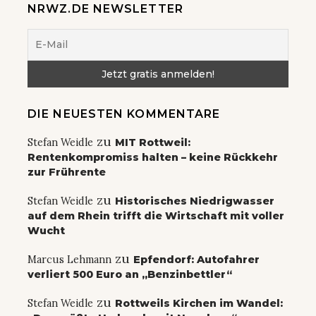
NRWZ.DE NEWSLETTER
DIE NEUESTEN KOMMENTARE
zu
Stefan Weidle
MIT Rottweil:
Rentenkompromiss halten – keine Rückkehr
zur Frührente
zu
Stefan Weidle
Historisches Niedrigwasser
auf dem Rhein trifft die Wirtschaft mit voller
Wucht
zu
Marcus Lehmann
Epfendorf: Autofahrer
verliert 500 Euro an „Benzinbettler“
zu
Stefan Weidle
Rottweils Kirchen im Wandel: