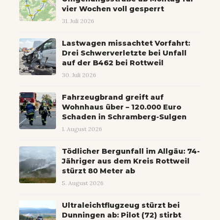
vier Wochen voll gesperrt
31. Juli 2026
Lastwagen missachtet Vorfahrt:
Drei Schwerverletzte bei Unfall
auf der B462 bei Rottweil
30. Juli 2026
Fahrzeugbrand greift auf
Wohnhaus über – 120.000 Euro
Schaden in Schramberg-Sulgen
1. August 2026
Tödlicher Bergunfall im Allgäu: 74-
Jähriger aus dem Kreis Rottweil
stürzt 80 Meter ab
5. August 2026
Ultraleichtflugzeug stürzt bei
Dunningen ab: Pilot (72) stirbt