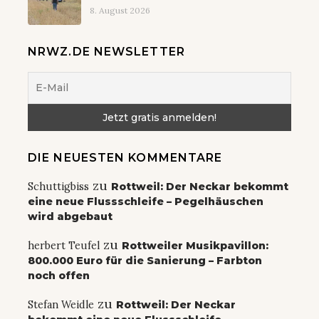
8. August 2026
NRWZ.DE NEWSLETTER
DIE NEUESTEN KOMMENTARE
zu
Schuttigbiss
Rottweil: Der Neckar bekommt
eine neue Flussschleife – Pegelhäuschen
wird abgebaut
zu
herbert Teufel
Rottweiler Musikpavillon:
800.000 Euro für die Sanierung – Farbton
noch offen
zu
Stefan Weidle
Rottweil: Der Neckar