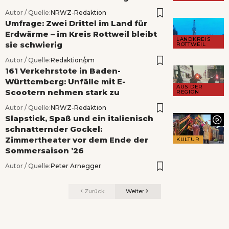
Autor / Quelle:
NRWZ-Redaktion
Umfrage: Zwei Drittel im Land für
Erdwärme – im Kreis Rottweil bleibt
LANDKREIS
sie schwierig
ROTTWEIL
Autor / Quelle:
Redaktion/pm
161 Verkehrstote in Baden-
Württemberg: Unfälle mit E-
AUS DER
Scootern nehmen stark zu
REGION
Autor / Quelle:
NRWZ-Redaktion
Slapstick, Spaß und ein italienisch
schnatternder Gockel:
Zimmertheater vor dem Ende der
KULTUR
Sommersaison ’26
Autor / Quelle:
Peter Arnegger
Zurück
Weiter