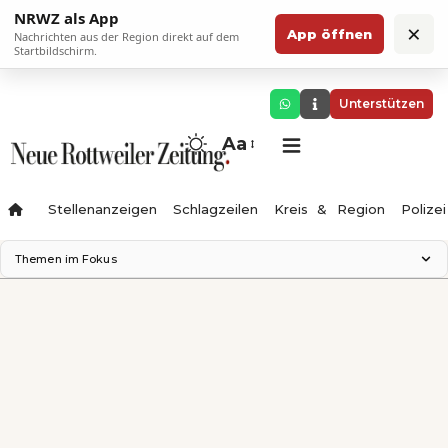
NRWZ als App
×
App öffnen
Nachrichten aus der Region direkt auf dem
Startbildschirm.
Unterstützen
Aa
Stellenanzeigen
Schlagzeilen
Kreis & Region
Polizei
Themen im Fokus
Landesgartenschau 2028
Zimmertheater Rottweil
Science Center
Ferienzauber '26
Testturm
Neckarline
Gäubahn