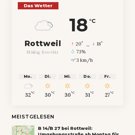
Das Wetter
18
°C
Rottweil
°
°
20
_
18
73%
Mäßig Bewölkt
3 km/h
Mo.
Di.
Mi.
Do.
Fr.
°C
°C
°C
°C
°C
32
30
30
31
27
MEISTGELESEN
B 14/B 27 bei Rottweil:
Umgehungsstraße ab Montag für