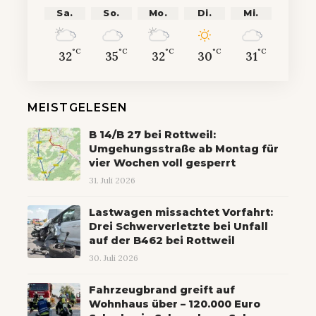
Sa.
So.
Mo.
Di.
Mi.
°C
°C
°C
°C
°C
32
35
32
30
31
MEISTGELESEN
B 14/B 27 bei Rottweil:
Umgehungsstraße ab Montag für
vier Wochen voll gesperrt
31. Juli 2026
Lastwagen missachtet Vorfahrt:
Drei Schwerverletzte bei Unfall
auf der B462 bei Rottweil
30. Juli 2026
Fahrzeugbrand greift auf
Wohnhaus über – 120.000 Euro