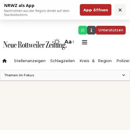
NRWZ als App
×
App öffnen
Nachrichten aus der Region direkt auf dem
Startbildschirm.
Unterstützen
Aa
Stellenanzeigen
Schlagzeilen
Kreis & Region
Polizei
Themen im Fokus
Landesgartenschau 2028
Zimmertheater Rottweil
Science Center
Ferienzauber '26
Testturm
Neckarline
Gäubahn