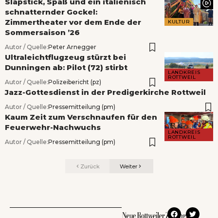
Slapstick, Spaß und ein italienisch
schnatternder Gockel:
Zimmertheater vor dem Ende der
KULTUR
Sommersaison ’26
Autor / Quelle:
Peter Arnegger
Ultraleichtflugzeug stürzt bei
Dunningen ab: Pilot (72) stirbt
LANDKREIS
ROTTWEIL
Autor / Quelle:
Polizeibericht (pz)
Jazz-Gottesdienst in der Predigerkirche Rottweil
Autor / Quelle:
Pressemitteilung (pm)
Kaum Zeit zum Verschnaufen für den
Feuerwehr-Nachwuchs
LANDKREIS
ROTTWEIL
Autor / Quelle:
Pressemitteilung (pm)
Zurück
Weiter