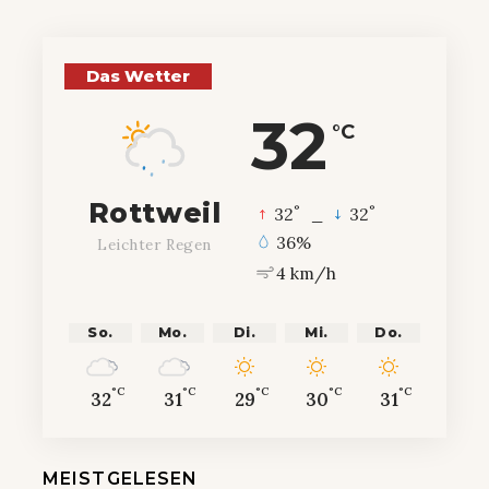
Das Wetter
32
°C
Rottweil
°
°
32
_
32
36%
Leichter Regen
4 km/h
So.
Mo.
Di.
Mi.
Do.
°C
°C
°C
°C
°C
32
31
29
30
31
MEISTGELESEN