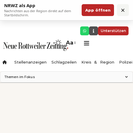
NRWZ als App
×
App öffnen
Nachrichten aus der Region direkt auf dem
Startbildschirm.
Unterstützen
Aa
Stellenanzeigen
Schlagzeilen
Kreis & Region
Polizei
Themen im Fokus
Landesgartenschau 2028
Zimmertheater Rottweil
Science Center
Ferienzauber '26
Testturm
Neckarline
Gäubahn