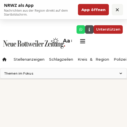
NRWZ als App
×
App öffnen
Nachrichten aus der Region direkt auf dem
Startbildschirm.
Unterstützen
Aa
Stellenanzeigen
Schlagzeilen
Kreis & Region
Polizei
Themen im Fokus
Landesgartenschau 2028
Zimmertheater Rottweil
Science Center
Ferienzauber '26
Testturm
Neckarline
Gäubahn