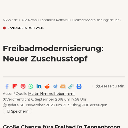
Wenn Orte erzählen ...
NRWZ.de
>
Alle News
>
Landkreis Rottweil
>
Freibadmodernisierung: Neuer Zuschusstopf
LANDKREIS ROTTWEIL
Freibadmodernisierung:
Neuer Zuschusstopf
Lesezeit 3 Min.
Autor / Quelle:
Martin Himmelheber (him)
Veröffentlicht 6. September 2018 um 17.58 Uhr
Update 30. November 2023 um 21.31 Uhr
▣
PDF erzeugen
Große Chance fürs Freibad in Tennenbronn.