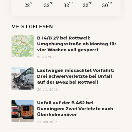
°C
°C
°C
°C
°C
28
32
32
32
30
MEISTGELESEN
B 14/B 27 bei Rottweil:
Umgehungsstraße ab Montag für
vier Wochen voll gesperrt
31. Juli 2026
Lastwagen missachtet Vorfahrt:
Drei Schwerverletzte bei Unfall
auf der B462 bei Rottweil
30. Juli 2026
Unfall auf der B 462 bei
Dunningen: Zwei Verletzte nach
Überholmanöver
23. Juli 2026