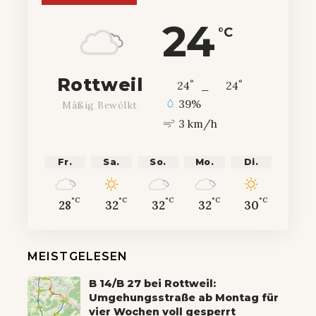
24
°C
Rottweil
°
°
24
_
24
39%
Mäßig Bewölkt
3 km/h
Fr.
Sa.
So.
Mo.
Di.
°C
°C
°C
°C
°C
28
32
32
32
30
MEISTGELESEN
B 14/B 27 bei Rottweil:
Umgehungsstraße ab Montag für
vier Wochen voll gesperrt