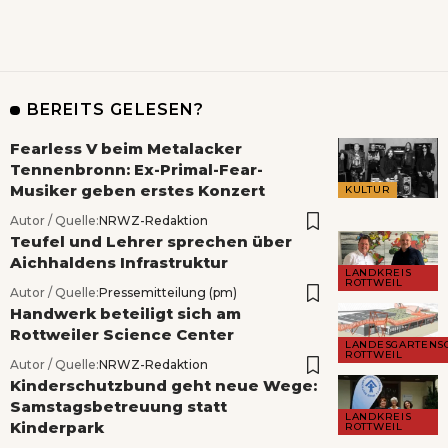
BEREITS GELESEN?
Fearless V beim Metalacker
Tennenbronn: Ex-Primal-Fear-
Musiker geben erstes Konzert
KULTUR
Autor / Quelle:
NRWZ-Redaktion
Teufel und Lehrer sprechen über
Aichhaldens Infrastruktur
LANDKREIS
ROTTWEIL
Autor / Quelle:
Pressemitteilung (pm)
Handwerk beteiligt sich am
Rottweiler Science Center
LANDESGARTENS
ROTTWEIL
Autor / Quelle:
NRWZ-Redaktion
Kinderschutzbund geht neue Wege:
Samstagsbetreuung statt
LANDKREIS
Kinderpark
ROTTWEIL