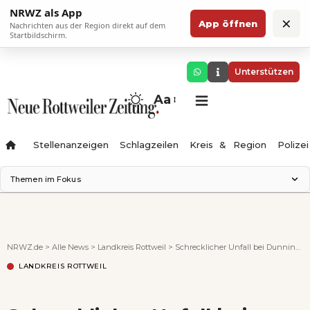
NRWZ als App
×
App öffnen
Nachrichten aus der Region direkt auf dem
Startbildschirm.
Unterstützen
Aa
Stellenanzeigen
Schlagzeilen
Kreis & Region
Polizei
Themen im Fokus
Landesgartenschau 2028
Zimmertheater Rottweil
Science Center
NRWZ.de
>
Alle News
>
Landkreis Rottweil
>
Schrecklicher Unfall bei Dunningen: 26-jähriger Fahrer stirbt, Retter finden totes Mädchen im Unfall-BMW
Ferienzauber '26
LANDKREIS ROTTWEIL
Testturm
Neckarline
Gäubahn