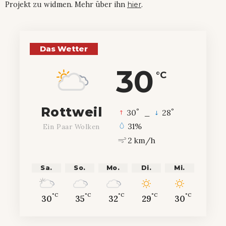
Projekt zu widmen. Mehr über ihn
hier
.
Das Wetter
30
°C
Rottweil
°
°
30
_
28
31%
Ein Paar Wolken
2 km/h
Sa.
So.
Mo.
Di.
Mi.
°C
°C
°C
°C
°C
30
35
32
29
30