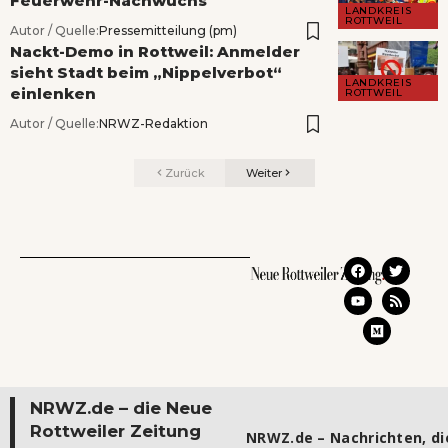
Feuerwehr-Nachwuchs
LANDKREIS
ROTTWEIL
Autor / Quelle:
Pressemitteilung (pm)
Nackt-Demo in Rottweil: Anmelder
sieht Stadt beim „Nippelverbot“
LANDKREIS
einlenken
ROTTWEIL
Autor / Quelle:
NRWZ-Redaktion
Zurück
Weiter
NRWZ.de – die Neue
Rottweiler Zeitung
NRWZ.de – Nachrichten, die