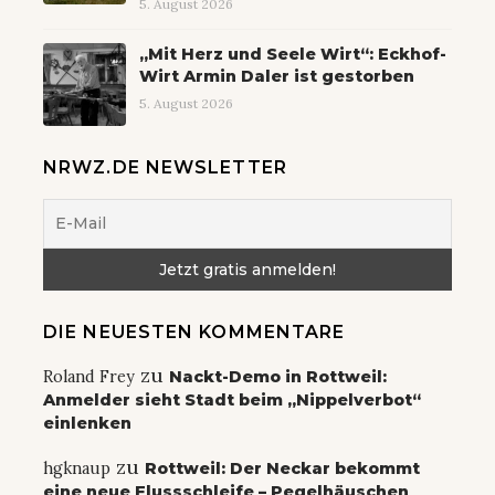
5. August 2026
„Mit Herz und Seele Wirt“: Eckhof-
Wirt Armin Daler ist gestorben
5. August 2026
NRWZ.DE NEWSLETTER
DIE NEUESTEN KOMMENTARE
zu
Roland Frey
Nackt-Demo in Rottweil:
Anmelder sieht Stadt beim „Nippelverbot“
einlenken
zu
hgknaup
Rottweil: Der Neckar bekommt
eine neue Flussschleife – Pegelhäuschen