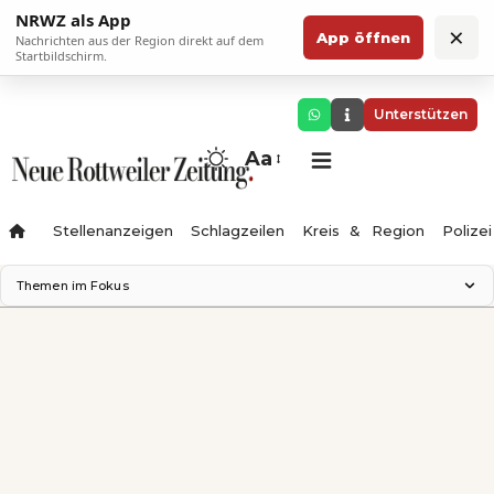
NRWZ als App
×
App öffnen
Nachrichten aus der Region direkt auf dem
Startbildschirm.
Unterstützen
Aa
Stellenanzeigen
Schlagzeilen
Kreis & Region
Polizei
Themen im Fokus
Landesgartenschau 2028
Zimmertheater Rottweil
Science Center
Ferienzauber '26
Testturm
Neckarline
Gäubahn